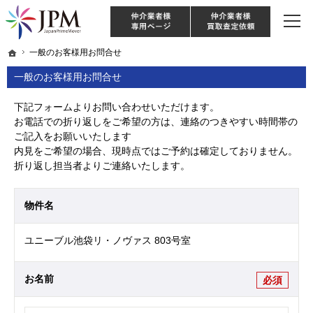
東京・神奈川・埼玉・千葉のリノベーション住宅や中古マンションを手がける会社な
【物件買取強化中！】リノベーション住宅・不動産・中古マンションならJPM
仲介様 ログイン
仲介業
ホーム
ホーム
一般のお客様用お問合せ
一般のお客様用お問合せ
一般のお客様用お問合せ
下記フォームよりお問い合わせいただけます。
お電話での折り返しをご希望の方は、連絡のつきやすい時間帯の
ご記入をお願いいたします
内見をご希望の場合、現時点ではご予約は確定しておりません。
折り返し担当者よりご連絡いたします。
物件名
ユニーブル池袋リ・ノヴァス 803号室
お名前
必須