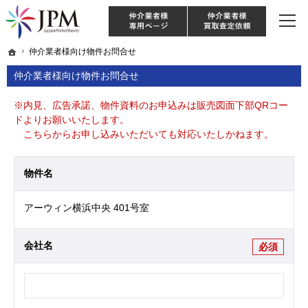
東京・神奈川・埼玉・千葉のリノベーション住宅や中古マンションを手がける会社な
【物件買取強化中！】リノベーション住宅・不動産・中古マンションならJPM
仲介様 ログイン
仲介業
ホーム
ホーム
仲介業者様向け物件お問合せ
仲介業者様向け物件お問合せ
仲介業者様向け物件お問合せ
※内見、広告承諾、物件資料のお申込みは販売図面下部QRコー
ドよりお願いいたします。
こちらからお申し込みいただいても対応いたしかねます。
物件名
アーウィン横浜中央 401号室
会社名
必須