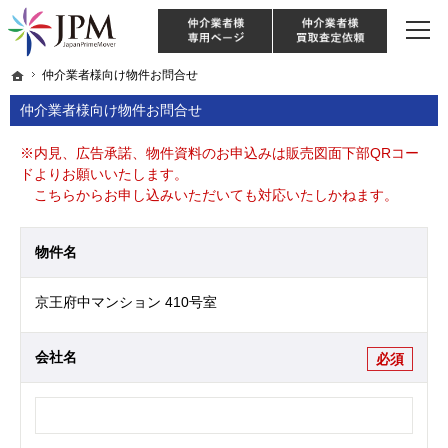
東京・神奈川・埼玉・千葉のリノベーション住宅や中古マンションを手がける会社な
【物件買取強化中！】リノベーション住宅・不動産・中古マンションならJPM
仲介様 ログイン
仲介業
ホーム
ホーム
仲介業者様向け物件お問合せ
仲介業者様向け物件お問合せ
仲介業者様向け物件お問合せ
※内見、広告承諾、物件資料のお申込みは販売図面下部QRコー
ドよりお願いいたします。
こちらからお申し込みいただいても対応いたしかねます。
物件名
京王府中マンション 410号室
会社名
必須