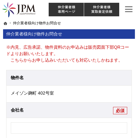
東京・神奈川・埼玉・千葉のリノベーション住宅や中古マンションを手がける会社な
【物件買取強化中！】リノベーション住宅・不動産・中古マンションならJPM
仲介様 ログイン
仲介業
ホーム
ホーム
仲介業者様向け物件お問合せ
仲介業者様向け物件お問合せ
仲介業者様向け物件お問合せ
※内見、広告承諾、物件資料のお申込みは販売図面下部QRコー
ドよりお願いいたします。
こちらからお申し込みいただいても対応いたしかねます。
物件名
メイゾン麹町 402号室
会社名
必須