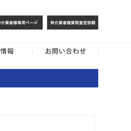
仲介様 ログイン
仲介業者様買取
玉・千葉のリノベーション住宅や中古マンションを手がける会社ならJPMへ。
企業情報
お問い合わせ