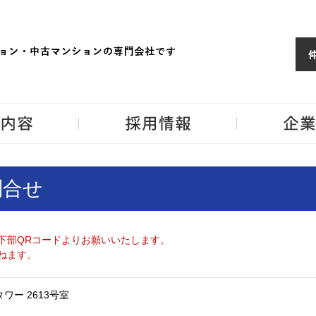
ョンならJPM
東京・神奈川・埼
事業内容
採用情報
問合せ
下部QRコードよりお願いいたします。
ねます。
ワー 2613号室