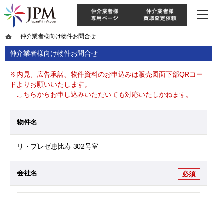
東京・神奈川・埼玉・千葉のリノベーション住宅や中古マンションを手がける会社な
【物件買取強化中！】リノベーション住宅・不動産・中古マンションならJPM
仲介様 ログイン
仲介業
ホーム
ホーム
仲介業者様向け物件お問合せ
仲介業者様向け物件お問合せ
仲介業者様向け物件お問合せ
※内見、広告承諾、物件資料のお申込みは販売図面下部QRコー
ドよりお願いいたします。
こちらからお申し込みいただいても対応いたしかねます。
物件名
リ・プレゼ恵比寿 302号室
会社名
必須