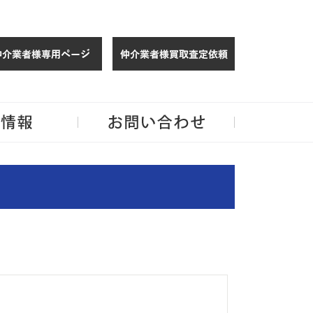
仲介様 ログイン
仲介業者様買取
玉・千葉のリノベーション住宅や中古マンションを手がける会社ならJPMへ。
企業情報
お問い合わせ