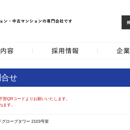
ョンならJPM
東京・神奈川・埼
事業内容
採用情報
問合せ
下部QRコードよりお願いいたします。
ねます。
グローブタワー 2103号室