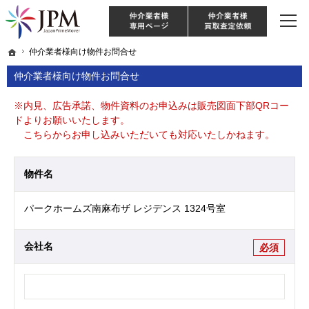
東京・神奈川・埼玉・千葉のリノベーション住宅や中古マンションを手がける会社な
【物件買取強化中！】リノベーション住宅・不動産・中古マンションならJPM
仲介様 ログイン
仲介業
ホーム
ホーム
仲介業者様向け物件お問合せ
仲介業者様向け物件お問合せ
仲介業者様向け物件お問合せ
※内見、広告承諾、物件資料のお申込みは販売図面下部QRコー
ドよりお願いいたします。
こちらからお申し込みいただいても対応いたしかねます。
物件名
パークホームズ南麻布ザ レジデンス 1324号室
会社名
必須