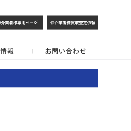
仲介様 ログイン
仲介業者様買取
玉・千葉のリノベーション住宅や中古マンションを手がける会社ならJPMへ。
企業情報
お問い合わせ