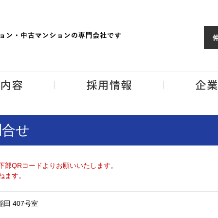
ョンならJPM
東京・神奈川・埼
事業内容
採用情報
問合せ
下部QRコードよりお願いいたします。
ねます。
西早稲田 407号室