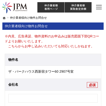
東京・神奈川・埼玉・千葉のリノベーション住宅や中古マンションを手がける会社な
【物件買取強化中！】リノベーション住宅・不動産・中古マンションならJPM
仲介様 ログイン
仲介業
ホーム
ホーム
仲介業者様向け物件お問合せ
仲介業者様向け物件お問合せ
仲介業者様向け物件お問合せ
※内見、広告承諾、物件資料のお申込みは販売図面下部QRコー
ドよりお願いいたします。
こちらからお申し込みいただいても対応いたしかねます。
物件名
ザ・パークハウス西新宿タワー60 2907号室
会社名
必須