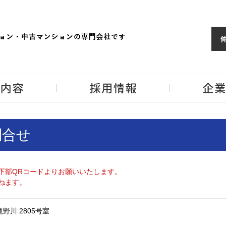
ョンならJPM
東京・神奈川・埼
事業内容
採用情報
問合せ
下部QRコードよりお願いいたします。
ねます。
野川 2805号室