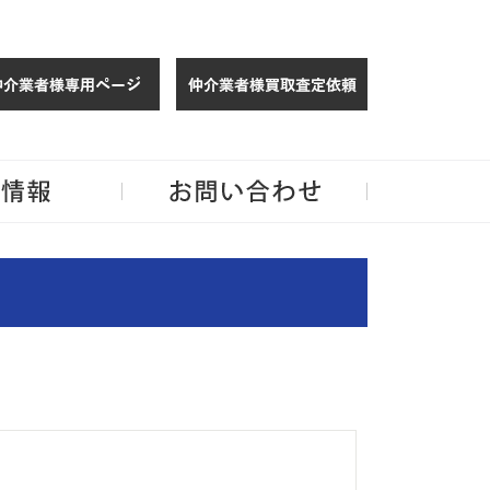
仲介様 ログイン
仲介業者様買取
玉・千葉のリノベーション住宅や中古マンションを手がける会社ならJPMへ。
企業情報
お問い合わせ