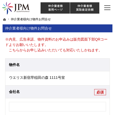
東京・神奈川・埼玉・千葉のリノベーション住宅や中古マンションを手がける会社な
【物件買取強化中！】リノベーション住宅・不動産・中古マンションならJPM
仲介様 ログイン
仲介業
ホーム
ホーム
仲介業者様向け物件お問合せ
仲介業者様向け物件お問合せ
仲介業者様向け物件お問合せ
※内見、広告承諾、物件資料のお申込みは販売図面下部QRコー
ドよりお願いいたします。
こちらからお申し込みいただいても対応いたしかねます。
物件名
ウエリス新宿早稲田の森 1111号室
会社名
必須