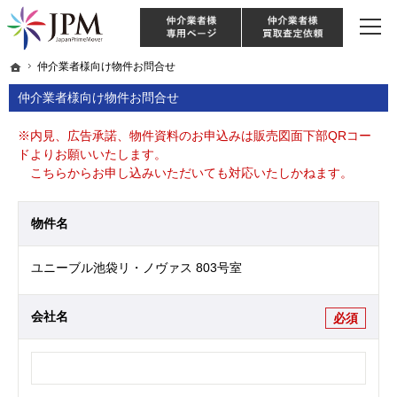
東京・神奈川・埼玉・千葉のリノベーション住宅や中古マンションを手がける会社な
【物件買取強化中！】リノベーション住宅・不動産・中古マンションならJPM
仲介様 ログイン
仲介業
ホーム
ホーム
仲介業者様向け物件お問合せ
仲介業者様向け物件お問合せ
仲介業者様向け物件お問合せ
※内見、広告承諾、物件資料のお申込みは販売図面下部QRコー
ドよりお願いいたします。
こちらからお申し込みいただいても対応いたしかねます。
物件名
ユニーブル池袋リ・ノヴァス 803号室
会社名
必須