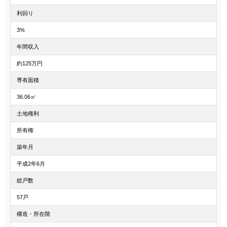
利回り
3%
年間収入
約125万円
専有面積
36.06㎡
土地権利
所有権
築年月
平成2年6月
総戸数
57戸
構造・所在階