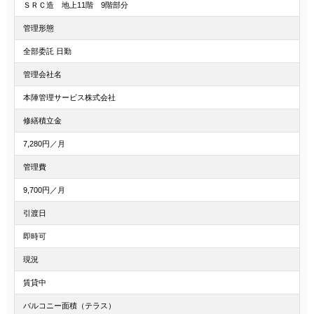
ＳＲＣ造 地上11階 9階部分
管理形態
全部委託 日勤
管理会社名
本陣管理サービス株式会社
修繕積立金
7,280円／月
管理費
9,700円／月
引渡日
即時可
現況
賃貸中
バルコニー面積（テラス）