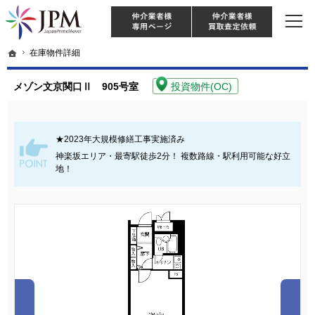
東京・神奈川・埼玉・千葉のリノベーション住宅や中古マンションを手がける会社な
【物件買取強化中！】リノベーション住宅・不動産・中古マンションならJPM
仲介様 ログイン
仲介業
ホーム
ホーム
在庫物件詳細
在庫物件詳細
メゾン文京関口Ⅱ 905号室
投資物件(OC)
★2023年大規模修繕工事実施済み
神楽坂エリア・最寄駅徒歩2分！ 複数路線・駅利用可能な好立
地！