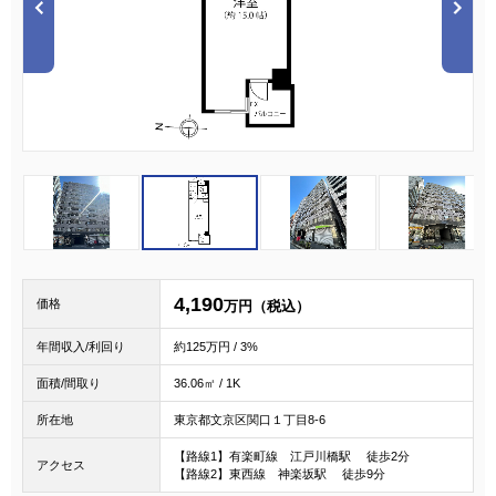
1
2
3
4,190
価格
万円（税込）
年間収入/利回り
約125万円 / 3%
面積/間取り
36.06㎡ / 1K
所在地
東京都文京区関口１丁目8-6
【路線1】有楽町線 江戸川橋駅 徒歩2分
アクセス
【路線2】東西線 神楽坂駅 徒歩9分