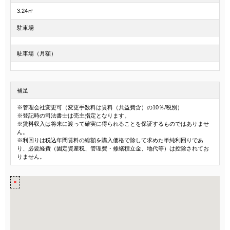
3.24㎡
駐車場
駐車場（月額）
補足
※管理会社変更可（変更手数料は賃料（共益費含）の10％/税別）
※登記時の司法書士は売主指定となります。
※賃料収入は将来に渡って確実に得られることを保証するものではありませ
ん。
※利回りは税込年間賃料の総額を購入価格で除して求めた単純利回りであ
り、必要経費（固定資産税、管理費・修繕積立金、地代等）は控除されてお
りません。