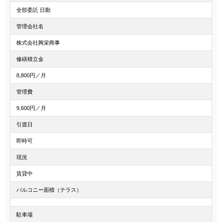
全部委託 日勤
管理会社名
株式会社興栄商事
修繕積立金
8,800円／月
管理費
9,600円／月
引渡日
即時可
現況
賃貸中
バルコニー面積（テラス）
駐車場