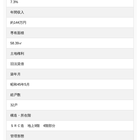
7.3%
年間収入
約144万円
専有面積
58.39㎡
土地権利
旧法賃借
築年月
昭和45年5月
総戸数
32戸
構造・所在階
ＳＲＣ造 地上9階 4階部分
管理形態