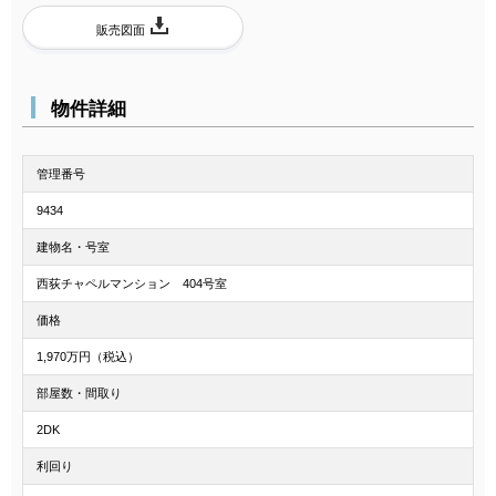
販売図面
物件詳細
管理番号
9434
建物名・号室
西荻チャペルマンション 404号室
価格
1,970万円（税込）
部屋数・間取り
2DK
利回り