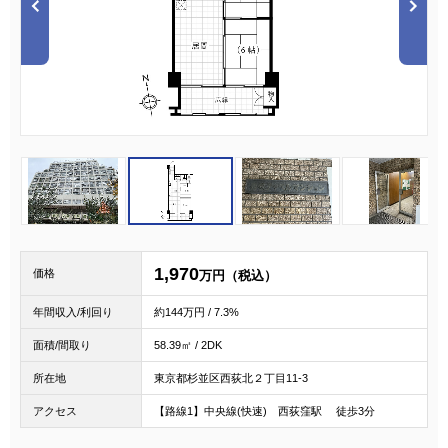
1
2
3
1,970
価格
万円（税込）
年間収入/利回り
約144万円 / 7.3%
面積/間取り
58.39㎡ / 2DK
所在地
東京都杉並区西荻北２丁目11-3
アクセス
【路線1】中央線(快速) 西荻窪駅 徒歩3分