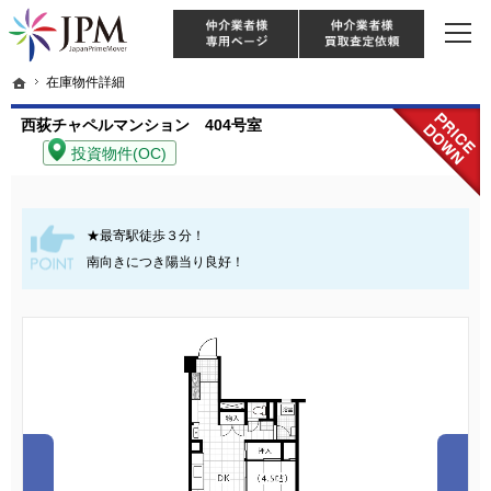
東京・神奈川・埼玉・千葉のリノベーション住宅や中古マンションを手がける会社な
【物件買取強化中！】リノベーション住宅・不動産・中古マンションならJPM
仲介様 ログイン
仲介業
ホーム
ホーム
在庫物件詳細
在庫物件詳細
西荻チャペルマンション 404号室
投資物件(OC)
★最寄駅徒歩３分！
南向きにつき陽当り良好！