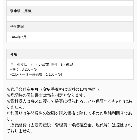
駐車場（月額）
借地期限
2053年7月
補足
※「引渡日」訂正：(誤)即時可→(正)相談
▪地代：3,260円/月
▪エレベーター修繕費：1,100円/月
※管理会社変更可（変更手数料は賃料の10％/税別）
※登記時の司法書士は売主指定となります。
※賃料収入は将来に渡って確実に得られることを保証するものではあ
りません。
※利回りは年間賃料の総額を購入価格で除して求めた単純利回りであ
り、
必要経費（固定資産税、管理費・修繕積立金、地代等）は控除され
ておりません。