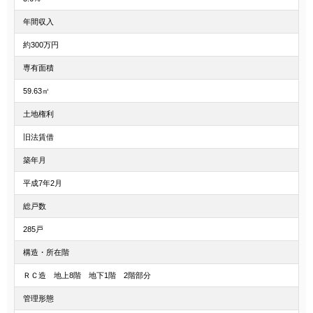
年間収入
約300万円
専有面積
59.63㎡
土地権利
旧法賃借
築年月
平成7年2月
総戸数
285戸
構造・所在階
ＲＣ造 地上8階 地下1階 2階部分
管理形態