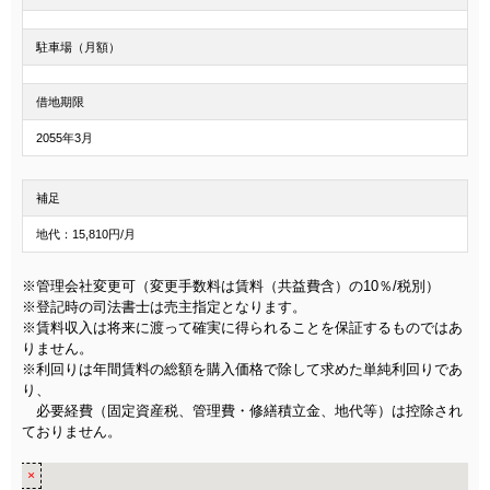
駐車場（月額）
借地期限
2055年3月
補足
地代：15,810円/月
※管理会社変更可（変更手数料は賃料（共益費含）の10％/税別）
※登記時の司法書士は売主指定となります。
※賃料収入は将来に渡って確実に得られることを保証するものではあ
りません。
※利回りは年間賃料の総額を購入価格で除して求めた単純利回りであ
り、
必要経費（固定資産税、管理費・修繕積立金、地代等）は控除され
ておりません。