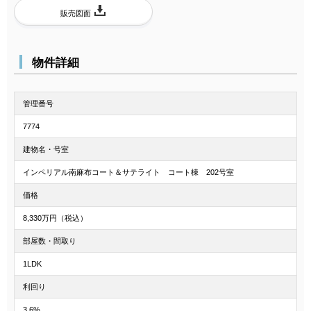
販売図面
物件詳細
管理番号
7774
建物名・号室
インペリアル南麻布コート＆サテライト コート棟 202号室
価格
8,330万円（税込）
部屋数・間取り
1LDK
利回り
3.6%