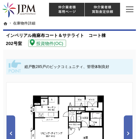
東京・神奈川・埼玉・千葉のリノベーション住宅や中古マンションを手がける会社な
【物件買取強化中！】リノベーション住宅・不動産・中古マンションならJPM
仲介様 ログイン
仲介業
ホーム
ホーム
在庫物件詳細
在庫物件詳細
インペリアル南麻布コート＆サテライト コート棟
202号室
投資物件(OC)
総戸数285戸のビックコミュニティ、管理体制良好