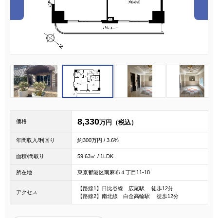
1
2
3
8,330
価格
万円（税込）
年間収入/利回り
約300万円 / 3.6%
面積/間取り
59.63㎡ / 1LDK
所在地
東京都港区南麻布４丁目11-18
【路線1】日比谷線 広尾駅 徒歩12分
アクセス
【路線2】南北線 白金高輪駅 徒歩12分