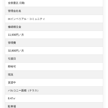
全部委託 日勤
管理会社名
㈱インペリアル・コミュニティ
修繕積立金
11,930円／月
管理費
32,800円／月
引渡日
即時可
現況
賃貸中
バルコニー面積（テラス）
8.47㎡
駐車場