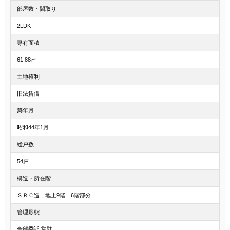
部屋数・間取り
2LDK
専有面積
61.88㎡
土地権利
旧法賃借
築年月
昭和44年1月
総戸数
54戸
構造・所在階
ＳＲＣ造 地上9階 6階部分
管理形態
全部委託 常駐