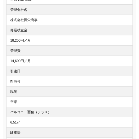
管理会社名
株式会社興栄商事
修繕積立金
18,250円／月
管理費
14,600円／月
引渡日
即時可
現況
空家
バルコニー面積（テラス）
6.51㎡
駐車場