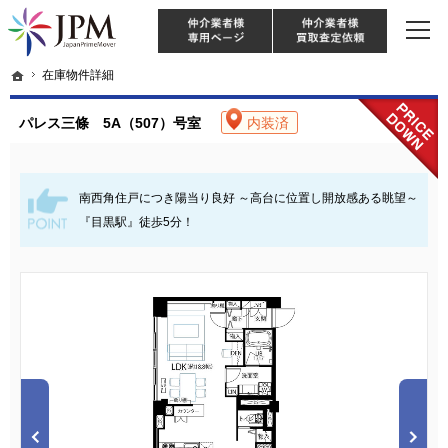
東京・神奈川・埼玉・千葉のリノベーション住宅や中古マンションを手がける会社な
【物件買取強化中！】リノベーション住宅・不動産・中古マンションならJPM
仲介様 ログイン
仲介業
ホーム
ホーム
在庫物件詳細
在庫物件詳細
パレス三條 5A（507）号室
内装済
南西角住戸につき陽当り良好 ～高台に位置し開放感ある眺望～
『目黒駅』徒歩5分！