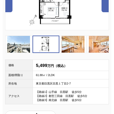
1
2
3
5,499
価格
万円（税込）
面積/間取り
61.88㎡ / 2LDK
所在地
東京都目黒区目黒１丁目2-7
【路線1】山手線 目黒駅 徒歩5分
アクセス
【路線2】都営三田線 目黒駅 徒歩5分
【路線3】南北線 目黒駅 徒歩5分