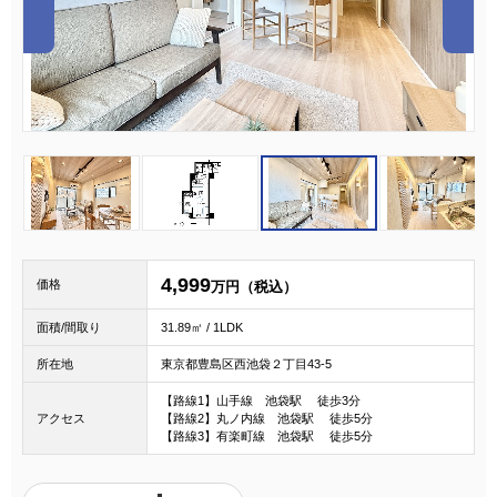
1
2
3
4,999
価格
万円（税込）
面積/間取り
31.89㎡ / 1LDK
所在地
東京都豊島区西池袋２丁目43-5
【路線1】山手線 池袋駅 徒歩3分
アクセス
【路線2】丸ノ内線 池袋駅 徒歩5分
【路線3】有楽町線 池袋駅 徒歩5分