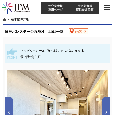
東京・神奈川・埼玉・千葉のリノベーション住宅や中古マンションを手がける会社な
【物件買取強化中！】リノベーション住宅・不動産・中古マンションならJPM
仲介様 ログイン
仲介業
ホーム
ホーム
在庫物件詳細
在庫物件詳細
日神パレステージ西池袋 1101号室
内装済
ビッグターミナル「池袋駅」徒歩3分の好立地
最上階×角住戸