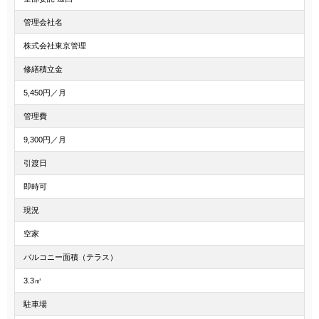
管理会社名
株式会社東京管理
修繕積立金
5,450円／月
管理費
9,300円／月
引渡日
即時可
現況
空家
バルコニー面積（テラス）
3.3㎡
駐車場