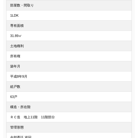
部屋数・間取り
1LDK
専有面積
31.89㎡
土地権利
所有権
築年月
平成8年9月
総戸数
63戸
構造・所在階
ＲＣ造 地上11階 11階部分
管理形態
全部委託 巡回