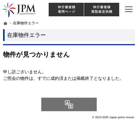
東京・神奈川・埼玉・千葉のリノベーション住宅や中古マンションを手がける会社な
【物件買取強化中！】リノベーション住宅・不動産・中古マンションならJPM
仲介様 ログイン
仲介業
ホーム
ホーム
在庫物件エラー
在庫物件エラー
在庫物件エラー
物件が見つかりません
申し訳ございません。
ご照会の物件は、すでに成約済または掲載終了となりました。
Language
© 2013-2026 Japan prime mover.