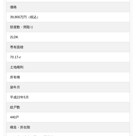
価格
39,800万円（税込）
部屋数・間取り
2LDK
専有面積
70.17㎡
土地権利
所有権
築年月
平成22年5月
総戸数
440戸
構造・所在階