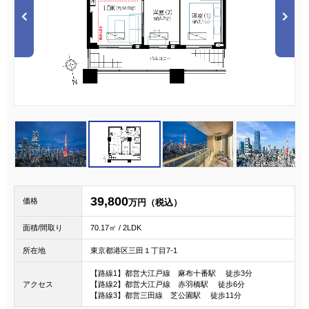
1
2
3
39,800
価格
万円（税込）
面積/間取り
70.17㎡ / 2LDK
所在地
東京都港区三田１丁目7-1
【路線1】都営大江戸線 麻布十番駅 徒歩3分
アクセス
【路線2】都営大江戸線 赤羽橋駅 徒歩6分
【路線3】都営三田線 芝公園駅 徒歩11分