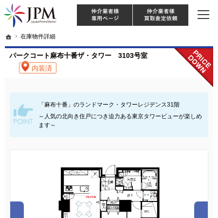
東京・神奈川・埼玉・千葉のリノベーション住宅や中古マンションを手がける会社な
【物件買取強化中！】リノベーション住宅・不動産・中古マンションならJPM
仲介様 ログイン
仲介業
ホーム
ホーム
在庫物件詳細
在庫物件詳細
パークコート麻布十番ザ・タワー 3103号室
内装済
「麻布十番」のランドマーク・タワーレジデンス31階
～人気の北向き住戸につき迫力ある東京タワービューが楽しめ
ます～