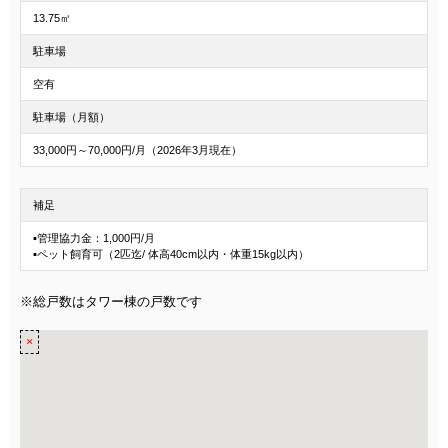
13.75㎡
駐車場
空有
駐車場（月額）
33,000円～70,000円/月（2026年3月現在）
補足
▪管理協力金：1,000円/月
▪ペット飼育可（2匹迄/ 体高40cm以内・体重15kg以内）
※総戸数はタワー棟の戸数です