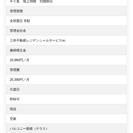
ＲＣ造 地上36階 31階部分
管理形態
全部委託 常駐
管理会社名
三井不動産レジデンシャルサービス㈱
修繕積立金
20,980円／月
管理費
25,390円／月
引渡日
即時可
現況
空家
バルコニー面積（テラス）