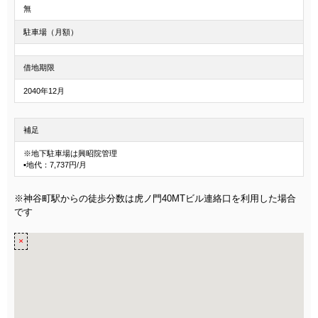
無
駐車場（月額）
借地期限
2040年12月
補足
※地下駐車場は興昭院管理
▪地代：7,737円/月
※神谷町駅からの徒歩分数は虎ノ門40MTビル連絡口を利用した場合
です