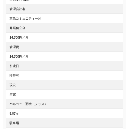
管理会社名
東急コミュニティー㈱
修繕積立金
14,700円／月
管理費
14,700円／月
引渡日
即時可
現況
空家
バルコニー面積（テラス）
9.07㎡
駐車場