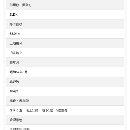
部屋数・間取り
3LDK
専有面積
68.04㎡
土地権利
旧法地上
築年月
昭和57年3月
総戸数
104戸
構造・所在階
ＳＲＣ造 地上10階 地下1階 5階部分
管理形態
全部委託 日勤