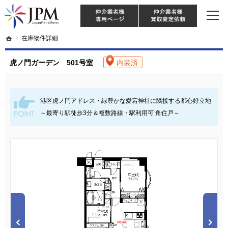
東京・神奈川・埼玉・千葉のリノベーション住宅や中古マンションを手がける会社な
【物件買取強化中！】リノベーション住宅・不動産・中古マンションならJPM
仲介様 ログイン
仲介業
ホーム
ホーム
在庫物件詳細
在庫物件詳細
虎ノ門ガーデン 501号室
内装済
港区虎ノ門アドレス・緑豊かな愛宕神社に隣接する都心好立地
～最寄り駅徒歩3分＆複数路線・駅利用可 角住戸～