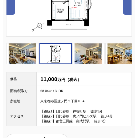
1
2
3
11,000
価格
万円（税込）
面積/間取り
68.04㎡ / 3LDK
所在地
東京都港区虎ノ門３丁目10-4
【路線1】日比谷線 神谷町駅 徒歩3分
アクセス
【路線2】日比谷線 虎ノ門ヒルズ駅 徒歩4分
【路線3】都営三田線 御成門駅 徒歩8分