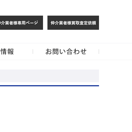
仲介様 ログイン
仲介業者様買取
玉・千葉のリノベーション住宅や中古マンションを手がける会社ならJPMへ。
企業情報
お問い合わせ