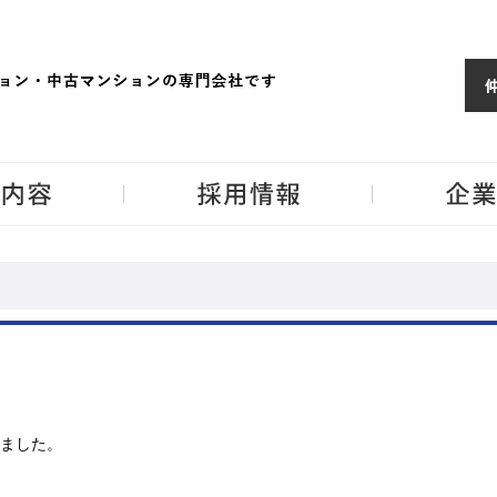
ョンならJPM
東京・神奈川・埼
事業内容
採用情報
ました。