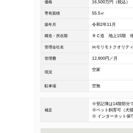
16,500万円（税込）
価格
55.5㎡
専有面積
令和2年11月
築年月
ＲＣ造 地上15階 地
構造・所在階
㈱モリモトクオリテ
管理会社名
12,800円／月
管理費
空家
現況
空無
駐車場
※登記簿は14階部分
※ペット飼育可（犬
補足
※ インターネット保