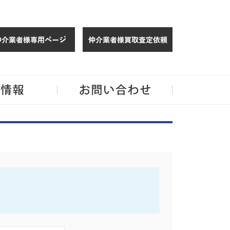
仲介様 ログイン
仲介業者様買取
玉・千葉のリノベーション住宅や中古マンションを手がける会社ならJPMへ。
企業情報
お問い合わせ