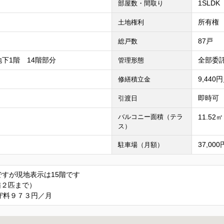
1SLDK
部屋数・間取り
所有権
土地権利
87戸
総戸数
下1階 14階部分
全部委託
管理形態
ィ
9,440
修繕積立金
即時可
引渡日
バルコニー面積（テラ
11.52㎡
ス）
37,00
駐車場（月額）
ですが現地表示は15階です
猫２匹まで）
守料９７３円／月