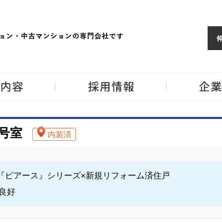
ョンならJPM
東京・神奈川・埼
事業内容
採用情報
2号室
内装済
譲『ピアース』シリーズ×新規リフォーム済住戸
良好