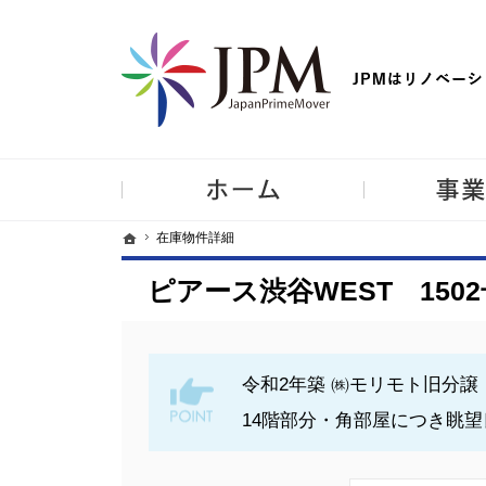
【物件買取強化中！】リノベーション住宅・不動産・中古マンシ
ホーム
ホーム
ホーム
在庫物件詳細
在庫物件詳細
ピアース渋谷WEST 150
令和2年築 ㈱モリモト旧分
14階部分・角部屋につき眺望