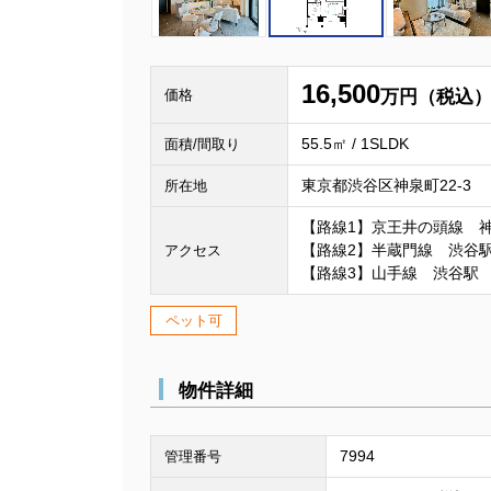
16,500
価格
万円（税込
55.5㎡ / 1SLDK
面積/間取り
東京都渋谷区神泉町22-3
所在地
【路線1】京王井の頭線 
【路線2】半蔵門線 渋谷駅
アクセス
【路線3】山手線 渋谷駅 
ペット可
物件詳細
7994
管理番号