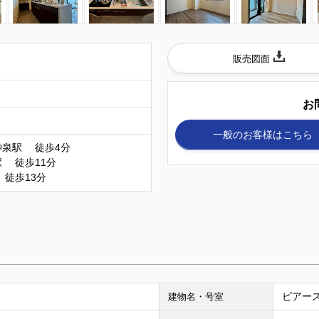
販売図面
）
お
一般のお客様
はこちら
神泉駅 徒歩4分
 徒歩11分
徒歩13分
ピアース
建物名・号室