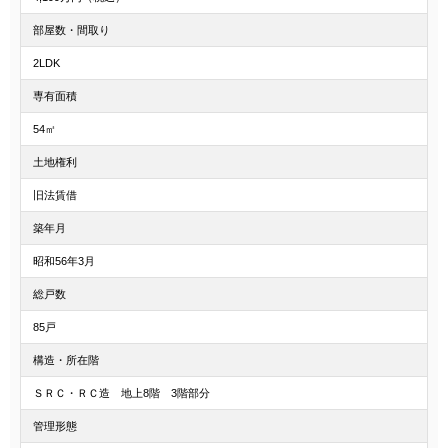
部屋数・間取り
2LDK
専有面積
54㎡
土地権利
旧法賃借
築年月
昭和56年3月
総戸数
85戸
構造・所在階
ＳＲＣ・ＲＣ造 地上8階 3階部分
管理形態