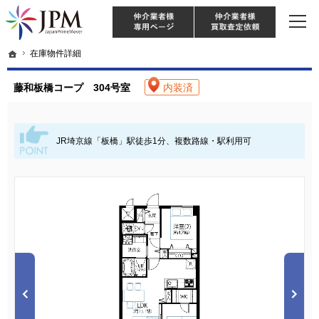
東京・神奈川・埼玉・千葉のリノベーション住宅や中古マンションを手がける会社な
【物件買取強化中！】リノベーション住宅・不動産・中古マンションならJPM
仲介様 ログイン
仲介業
ホーム
ホーム
在庫物件詳細
在庫物件詳細
藤和板橋コープ 304号室
内装済
JR埼京線「板橋」駅徒歩1分、複数路線・駅利用可