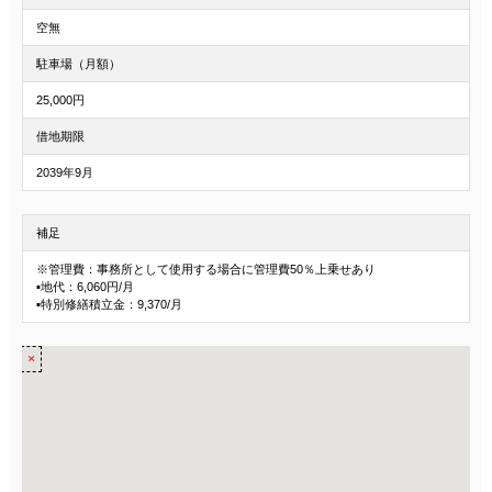
空無
駐車場（月額）
25,000円
借地期限
2039年9月
補足
※管理費：事務所として使用する場合に管理費50％上乗せあり
▪地代：6,060円/月
▪特別修繕積立金：9,370/月