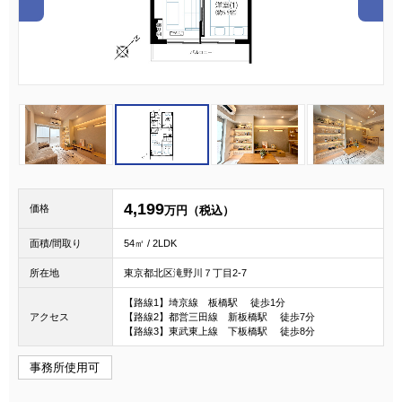
1
2
3
4,199
価格
万円（税込）
面積/間取り
54㎡ / 2LDK
所在地
東京都北区滝野川７丁目2-7
【路線1】埼京線 板橋駅 徒歩1分
アクセス
【路線2】都営三田線 新板橋駅 徒歩7分
【路線3】東武東上線 下板橋駅 徒歩8分
事務所使用可