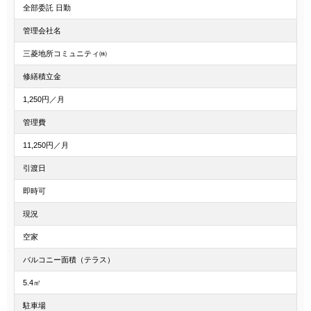
全部委託 日勤
管理会社名
三菱地所コミュニティ㈱
修繕積立金
1,250円／月
管理費
11,250円／月
引渡日
即時可
現況
空家
バルコニー面積（テラス）
5.4㎡
駐車場