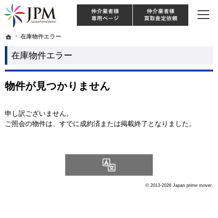
東京・神奈川・埼玉・千葉のリノベーション住宅や中古マンションを手がける会社な
【物件買取強化中！】リノベーション住宅・不動産・中古マンションならJPM
仲介様 ログイン
仲介業
ホーム
ホーム
在庫物件エラー
在庫物件エラー
在庫物件エラー
物件が見つかりません
申し訳ございません。
ご照会の物件は、すでに成約済または掲載終了となりました。
Language
© 2013-2026 Japan prime mover.