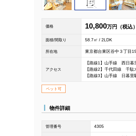
10,800
価格
万円（税込
58.7㎡ / 2LDK
面積/間取り
東京都台東区谷中３丁目19
所在地
【路線1】山手線 西日暮
【路線2】千代田線 千駄
アクセス
【路線3】山手線 日暮里
ペット可
物件詳細
4305
管理番号