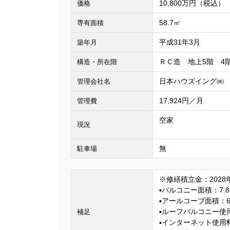
10,800万円（税込）
価格
58.7㎡
専有面積
平成31年3月
築年月
ＲＣ造 地上5階 4
構造・所在階
日本ハウズイング㈱
管理会社名
17,924円／月
管理費
空家
現況
無
駐車場
※修繕積立金：2028
▪バルコニー面積：7.8
▪アールコーブ面積：6
▪ルーフバルコニー使用
補足
▪インターネット使用料：