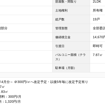
2LDK
部屋数・間取り
所有権
土地権利
19戸
総戸数
階部分
全部委託
管理形態
14,67
修繕積立金
即時可
引渡日
バルコニー面積（テラ
7.87㎡
ス）
駐車場（月額）
年4月分～ ＠300円/㎡へ改定予定・以後5年毎に改定予定有り
7㎡
.83㎡
料：300円/月
1,320円/月