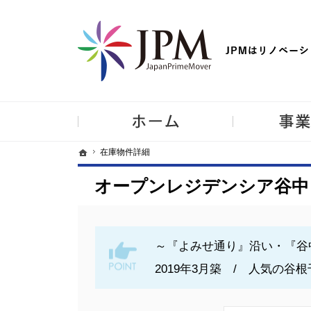
【物件買取強化中！】リノベーション住宅・不動産・中古マンシ
ホーム
ホーム
ホーム
在庫物件詳細
在庫物件詳細
オープンレジデンシア谷中 
～『よみせ通り』沿い・『谷
2019年3月築 / 人気の谷