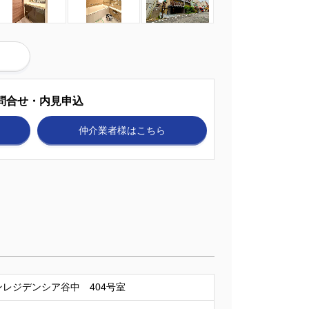
問合せ・内見申込
仲介業者様
はこちら
レジデンシア谷中 404号室