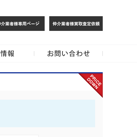
仲介様 ログイン
仲介業者様買取
玉・千葉のリノベーション住宅や中古マンションを手がける会社ならJPMへ。
企業情報
お問い合わせ