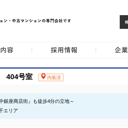
ョンならJPM
東京・神奈川・埼
事業内容
採用情報
404号室
内装済
中銀座商店街』も徒歩4分の立地～
根千エリア