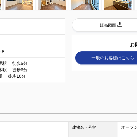
販売図面
）
お
-5
一般のお客様
はこちら
里駅 徒歩5分
木駅 徒歩6分
駅 徒歩10分
オープン
建物名・号室