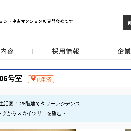
ョンならJPM
東京・神奈川・埼
事業内容
採用情報
06号室
内装済
活圏！ 28階建てタワーレジデンス
ビングからスカイツリーを望む～