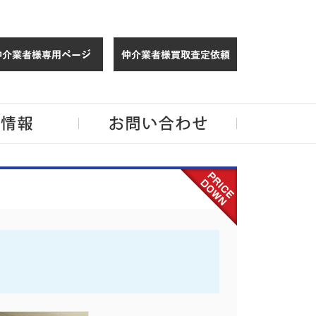
仲介様 ログイン
仲介業者様買取
玉・千葉のリノベーション住宅や中古マンションを手がける会社ならJPMへ。
企業情報
お問い合わせ