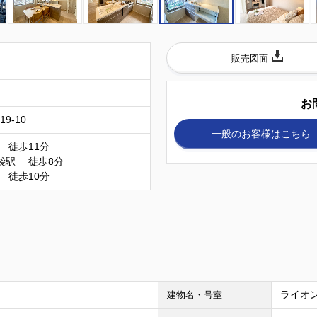
販売図面
）
お
9-10
一般のお客様
はこちら
 徒歩11分
袋駅 徒歩8分
 徒歩10分
ライオン
建物名・号室