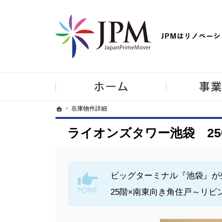
【物件買取強化中！】リノベーション住宅・不動産・中古マンシ
ホーム
ホーム
ホーム
在庫物件詳細
在庫物件詳細
ライオンズタワー池袋 25
ビッグターミナル『池袋』が生
25階×南東向き角住戸～リ