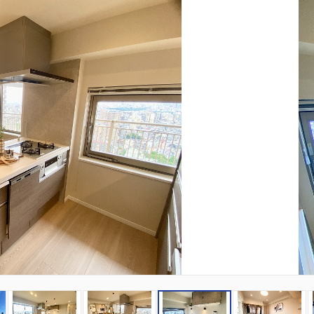
3
4
5
6