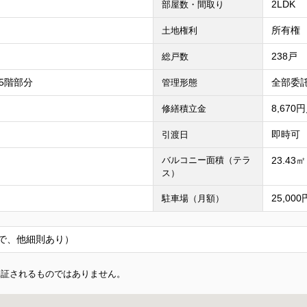
2LDK
部屋数・間取り
所有権
土地権利
238戸
総戸数
5階部分
全部委託
管理形態
8,670
修繕積立金
即時可
引渡日
バルコニー面積（テラ
23.43㎡
ス）
25,00
駐車場（月額）
で、他細則あり）
保証されるものではありません。