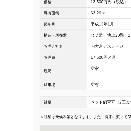
13,500万円（税込）
価格
63.26㎡
専有面積
平成13年1月
築年月
ＲＣ造 地上28階 2
構造・所在階
㈱大京アステージ
管理会社名
17,500円／月
管理費
空家
現況
空有
駐車場
ペット飼育可（2匹ま
補足
※眺望は天候次第となります。また、将来に渡って