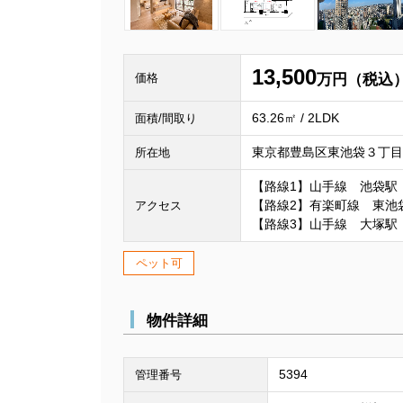
13,500
価格
万円（税込
63.26㎡ / 2LDK
面積/間取り
東京都豊島区東池袋３丁目1
所在地
【路線1】山手線 池袋駅
【路線2】有楽町線 東池
アクセス
【路線3】山手線 大塚駅
ペット可
物件詳細
5394
管理番号