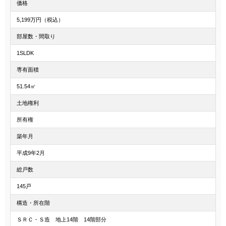
価格
5,199万円（税込）
部屋数・間取り
1SLDK
専有面積
51.54㎡
土地権利
所有権
築年月
平成9年2月
総戸数
145戸
構造・所在階
ＳＲＣ・Ｓ造 地上14階 14階部分