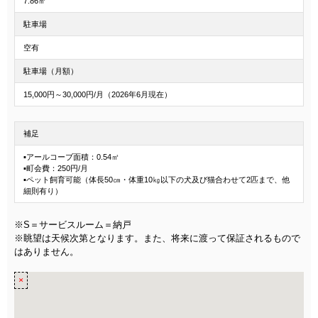
7.86㎡
駐車場
空有
駐車場（月額）
15,000円～30,000円/月（2026年6月現在）
補足
▪アールコーブ面積：0.54㎡
▪町会費：250円/月
▪ペット飼育可能（体長50㎝・体重10㎏以下の犬及び猫合わせて2匹まで、他
細則有り）
※S＝サービスルーム＝納戸
※眺望は天候次第となります。また、将来に渡って保証されるもので
はありません。