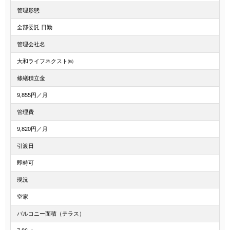
管理形態
全部委託 日勤
管理会社名
大和ライフネクスト㈱
修繕積立金
9,855円／月
管理費
9,820円／月
引渡日
即時可
現況
空家
バルコニー面積（テラス）