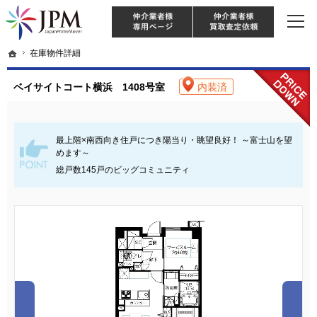
東京・神奈川・埼玉・千葉のリノベーション住宅や中古マンションを手がける会社な
【物件買取強化中！】リノベーション住宅・不動産・中古マンションならJPM
仲介様 ログイン
仲介業
ホーム
ホーム
在庫物件詳細
在庫物件詳細
ベイサイトコート横浜 1408号室
内装済
最上階×南西向き住戸につき陽当り・眺望良好！ ～富士山を望
めます～
総戸数145戸のビッグコミュニティ