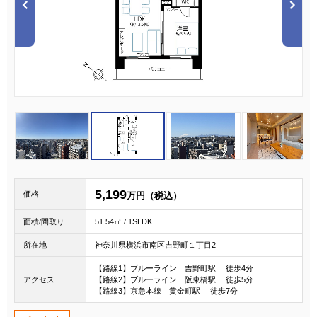
1
2
3
5,199
価格
万円（税込）
面積/間取り
51.54㎡ / 1SLDK
所在地
神奈川県横浜市南区吉野町１丁目2
【路線1】ブルーライン 吉野町駅 徒歩4分
アクセス
【路線2】ブルーライン 阪東橋駅 徒歩5分
【路線3】京急本線 黄金町駅 徒歩7分