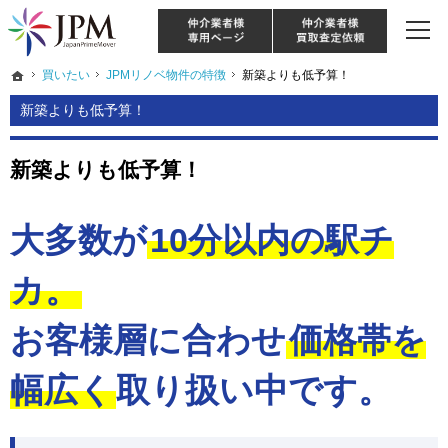
東京・神奈川・埼玉・千葉のリノベーション住宅や中古マンションを手がける会社な
【物件買取強化中！】リノベーション住宅・不動産・中古マンションならJPM
仲介様 ログイン
仲介業
ホーム
ホーム
買いたい
買いたい
JPMリノベ物件の特徴
JPMリノベ物件の特徴
新築よりも低予算！
新築よりも低予算！
新築よりも低予算！
新築よりも低予算！
大多数が
10分以内の駅チ
カ。
お客様層に合わせ
価格帯を
幅広く
取り扱い中です。