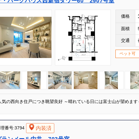
ザ・パークハウス西新宿タワー60 2907号室
価格
面積
交通
ペット可
人気の西向き住戸につき眺望良好 ～晴れている日には富士山が望めます
内装済
理番号:3794
グランメール中井 703号室