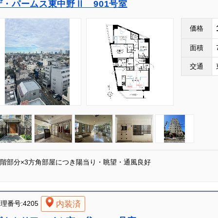
ザ・パームス東中野Ⅱ 901号室
価格
面積
交通
9階部分×3方角部屋につき陽当り・眺望・通風良好
内装済
理番号:4205