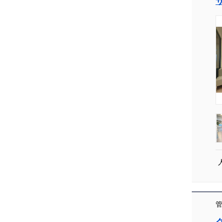
[004]
管