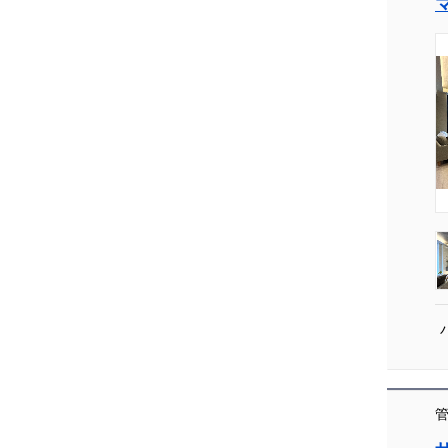
[004]
管