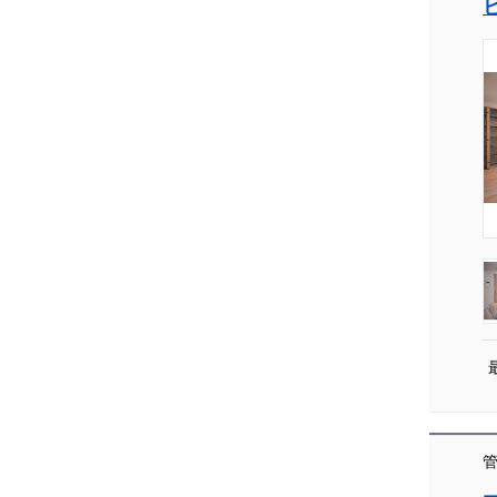
[004]
管