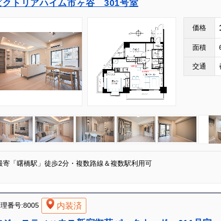
ビクトリアハイム市ヶ谷 301号室
価格
面積
交通
最寄「曙橋駅」徒歩2分・複数路線＆複数駅利用可
内装済
理番号:8005