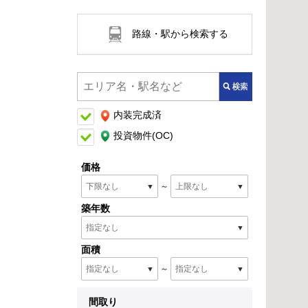
路線・駅から
検索する
ア
内装完成済
投資物件(OC)
価格
～
築年数
面積
～
間取り