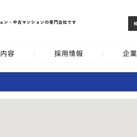
ョンならJPM
東京・神奈川・埼
事業内容
採用情報