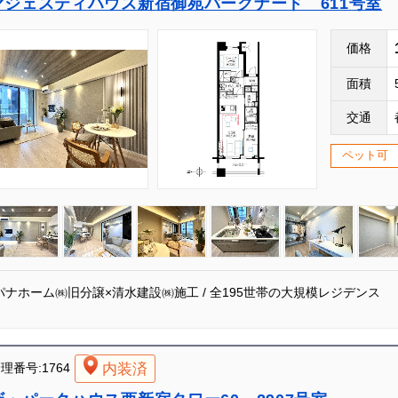
マジェスティハウス新宿御苑パークナード 611号室
価格
面積
交通
ペット可
パナホーム㈱旧分譲×清水建設㈱施工 / 全195世帯の大規模レジデンス
内装済
理番号:1764