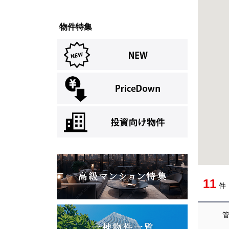
物件特集
11
件
[004]
管