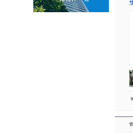
[004]
管