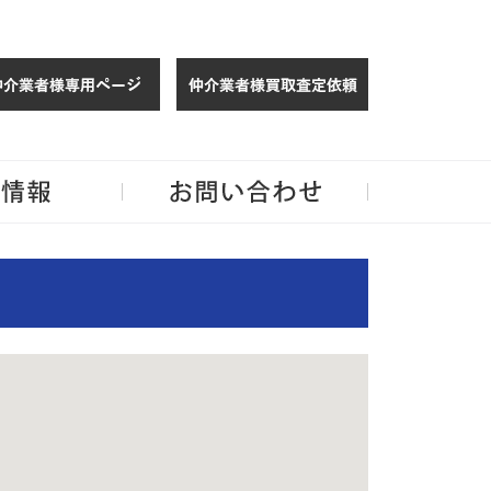
検索
条件
エ
仲介様 ログイン
仲介業者様買取
リ
玉・千葉のリノベーション住宅や中古マンションを手がける会社ならJPMへ。
条件
ア
をリ
設
セッ
ト
定
エリ
エ
企業情報
お問い合わせ
ア選
択
選
リ
択
す
る
ア
新宿
区
路線・
駅から
検索す
る