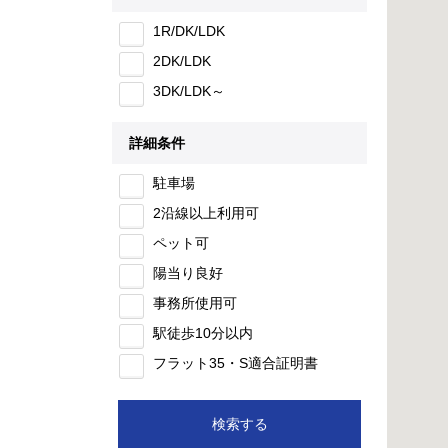
1R/DK/LDK
2DK/LDK
3DK/LDK～
詳細条件
駐車場
2沿線以上利用可
ペット可
陽当り良好
事務所使用可
駅徒歩10分以内
フラット35・S適合証明書