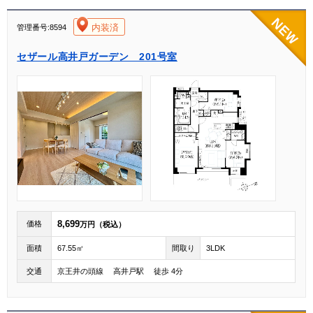
[004]
内装済
管理番号:8594
セザール高井戸ガーデン 201号室
8,699
価格
万円（税込）
面積
67.55㎡
間取り
3LDK
交通
京王井の頭線 高井戸駅 徒歩 4分