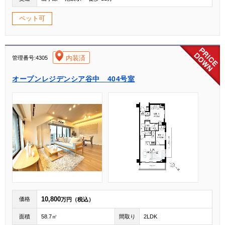
ペット可
[004]
内装済
管理番号:4305
オープンレジデンシア谷中 404号室
10,800
価格
万円（税込）
面積
58.7㎡
間取り
2LDK