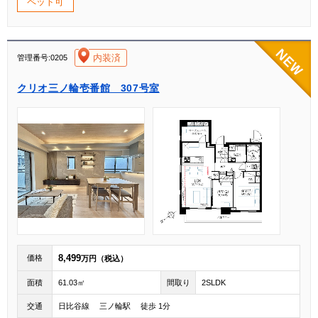
ペット可
[004]
内装済
管理番号:0205
クリオ三ノ輪壱番館 307号室
8,499
価格
万円（税込）
面積
61.03㎡
間取り
2SLDK
交通
日比谷線 三ノ輪駅 徒歩 1分