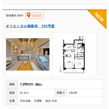
[004]
内装済
管理番号:3974
オリエンタル南麻布 705号室
7,299
価格
万円（税込）
面積
51.12㎡
間取り
1SLDK
交通
日比谷線 広尾駅 徒歩 10分