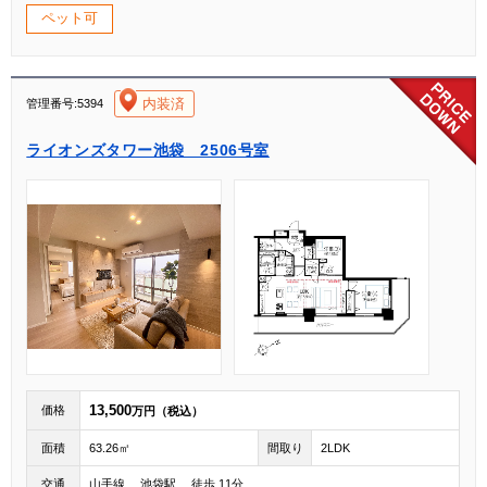
ペット可
[004]
内装済
管理番号:5394
ライオンズタワー池袋 2506号室
13,500
価格
万円（税込）
面積
63.26㎡
間取り
2LDK
交通
山手線 池袋駅 徒歩 11分