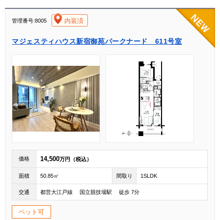
[004]
内装済
管理番号:8005
マジェスティハウス新宿御苑パークナード 611号室
14,500
価格
万円（税込）
面積
50.85㎡
間取り
1SLDK
交通
都営大江戸線 国立競技場駅 徒歩 7分
ペット可