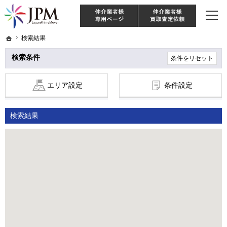
東京・神奈川・埼玉・千葉のリノベーション住宅や中古マンションを手がける会社な
【物件買取強化中！】リノベーション住宅・不動産・中古マンションならJPM
仲介様 ログイン
仲介業
ホーム
ホーム
検索結果
検索結果
検索条件
条件をリセット
エリア設定
条件設定
検索結果