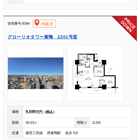
[004]
内装済
管理番号:8394
グローリオタワー巣鴨 2201号室
9,699
価格
万円（税込）
面積
56.03㎡
間取り
2LDK
交通
都営三田線 西巣鴨駅 徒歩 5分