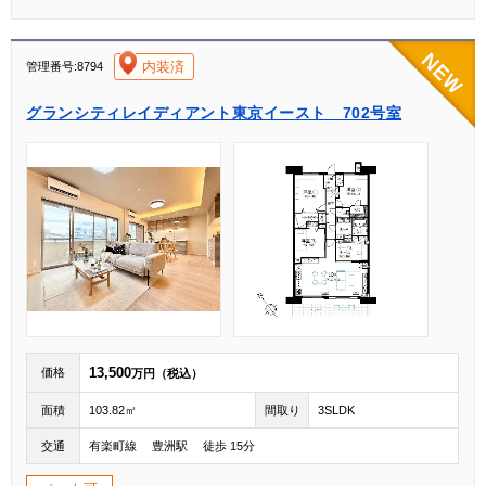
[004]
内装済
管理番号:8794
グランシティレイディアント東京イースト 702号室
13,500
価格
万円（税込）
面積
103.82㎡
間取り
3SLDK
交通
有楽町線 豊洲駅 徒歩 15分