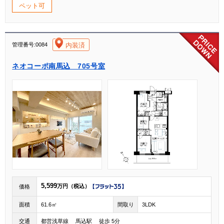
ペット可
[004]
内装済
管理番号:0084
ネオコーポ南馬込 705号室
5,599
万円（税込）
価格
面積
61.6㎡
間取り
3LDK
交通
都営浅草線 馬込駅 徒歩 5分