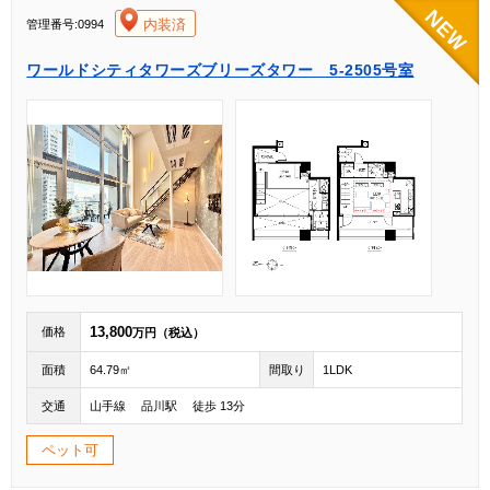
[004]
内装済
管理番号:0994
ワールドシティタワーズブリーズタワー 5-2505号室
13,800
価格
万円（税込）
面積
64.79㎡
間取り
1LDK
交通
山手線 品川駅 徒歩 13分
ペット可