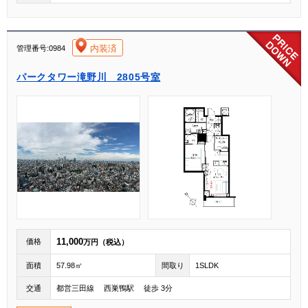
[004]
内装済
管理番号:0984
パークタワー滝野川 2805号室
11,000
価格
万円（税込）
面積
57.98㎡
間取り
1SLDK
交通
都営三田線 西巣鴨駅 徒歩 3分