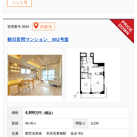
ペット可
[004]
内装済
管理番号:3594
朝日言問マンション 902号室
4,899
価格
万円（税込）
面積
46.45㎡
間取り
1LDK
交通
都営浅草線 本所吾妻橋駅 徒歩 8分