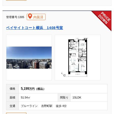
[004]
内装済
管理番号:1305
ベイサイトコート横浜 1408号室
5,199
価格
万円（税込）
面積
51.54㎡
間取り
1SLDK
交通
ブルーライン 吉野町駅 徒歩 4分