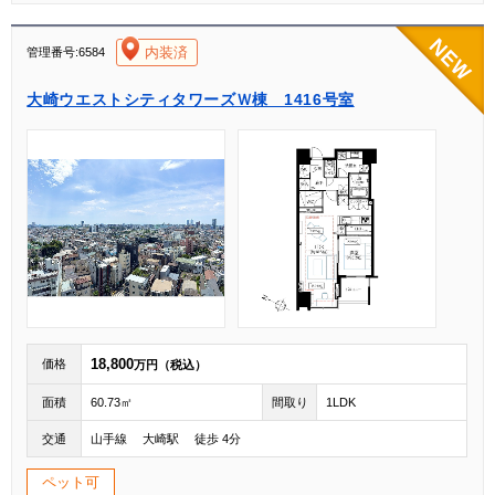
[004]
内装済
管理番号:6584
大崎ウエストシティタワーズＷ棟 1416号室
18,800
価格
万円（税込）
面積
60.73㎡
間取り
1LDK
交通
山手線 大崎駅 徒歩 4分
ペット可