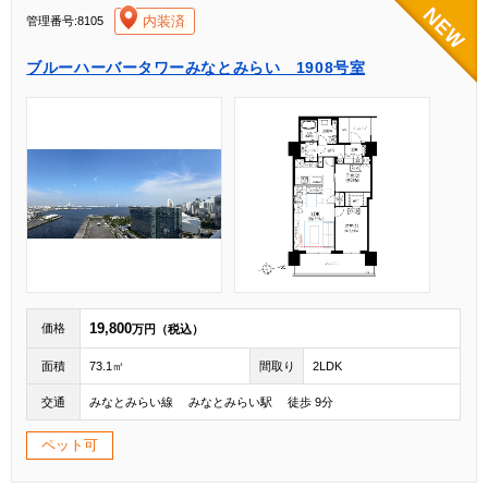
[004]
内装済
管理番号:8105
ブルーハーバータワーみなとみらい 1908号室
19,800
価格
万円（税込）
面積
73.1㎡
間取り
2LDK
交通
みなとみらい線 みなとみらい駅 徒歩 9分
ペット可