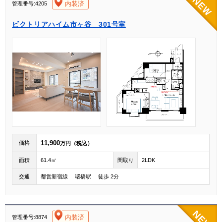
[004]
内装済
管理番号:4205
ビクトリアハイム市ヶ谷 301号室
11,900
価格
万円（税込）
面積
61.4㎡
間取り
2LDK
交通
都営新宿線 曙橋駅 徒歩 2分
[004]
内装済
管理番号:8874