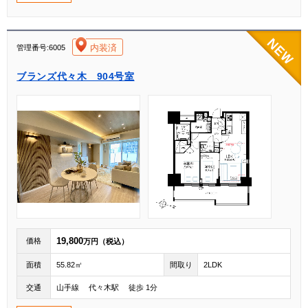
[004]
内装済
管理番号:6005
ブランズ代々木 904号室
19,800
価格
万円（税込）
面積
55.82㎡
間取り
2LDK
交通
山手線 代々木駅 徒歩 1分