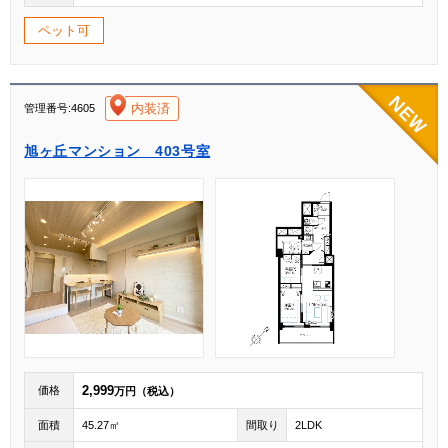
ペット可
[004]
内装済
管理番号:4605
旭ヶ丘マンション 403号室
2,999
価格
万円（税込）
面積
45.27㎡
間取り
2LDK