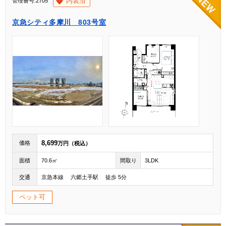
[004]
内装済
管理番号:2705
京急シティ多摩川 803号室
8,699
価格
万円（税込）
面積
70.6㎡
間取り
3LDK
交通
京急本線 六郷土手駅 徒歩 5分
ペット可