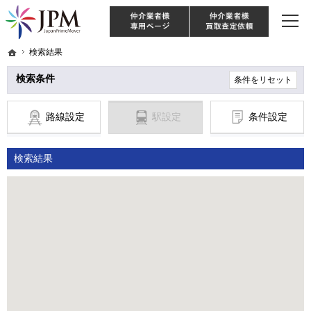
東京・神奈川・埼玉・千葉のリノベーション住宅や中古マンションを手がける会社な
【物件買取強化中！】リノベーション住宅・不動産・中古マンションならJPM
仲介様 ログイン
仲介業
ホーム
ホーム
検索結果
検索結果
検索条件
条件をリセット
路線設定
駅設定
条件設定
検索結果