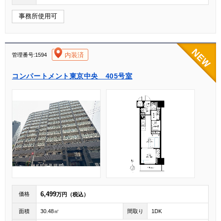
事務所使用可
[004]
内装済
管理番号:1594
コンパートメント東京中央 405号室
6,499
価格
万円（税込）
面積
30.48㎡
間取り
1DK