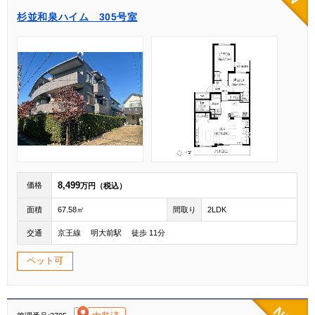
杉並和泉ハイム 305号室
8,499
価格
万円（税込）
面積
67.58㎡
間取り
2LDK
交通
京王線 明大前駅 徒歩 11分
ペット可