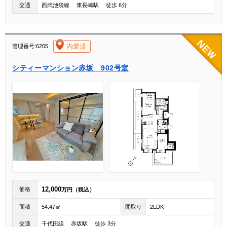
交通
西武池袋線 東長崎駅 徒歩 6分
[004]
内装済
管理番号:6205
シティーマンション赤坂 902号室
12,000
価格
万円（税込）
面積
54.47㎡
間取り
2LDK
交通
千代田線 赤坂駅 徒歩 3分