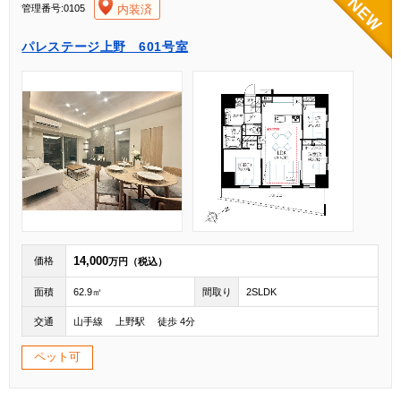
[004]
内装済
管理番号:0105
パレステージ上野 601号室
14,000
価格
万円（税込）
面積
62.9㎡
間取り
2SLDK
交通
山手線 上野駅 徒歩 4分
ペット可