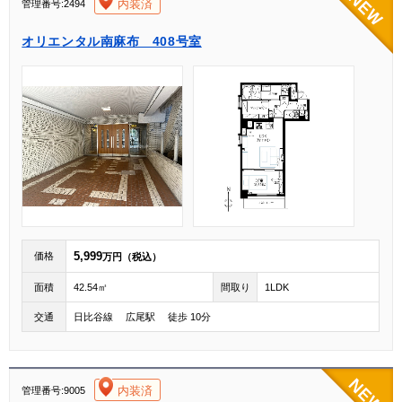
[004]
内装済
管理番号:2494
オリエンタル南麻布 408号室
5,999
価格
万円（税込）
面積
42.54㎡
間取り
1LDK
交通
日比谷線 広尾駅 徒歩 10分
[004]
内装済
管理番号:9005