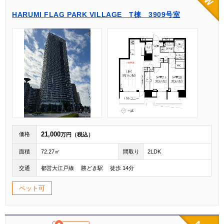
HARUMI FLAG PARK VILLAGE T棟 3909号室
21,000
価格
万円（税込）
面積
72.27㎡
間取り
2LDK
交通
都営大江戸線 勝どき駅 徒歩 14分
ペット可