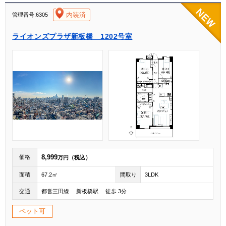
[004]
内装済
管理番号:6305
ライオンズプラザ新板橋 1202号室
8,999
価格
万円（税込）
面積
67.2㎡
間取り
3LDK
交通
都営三田線 新板橋駅 徒歩 3分
ペット可