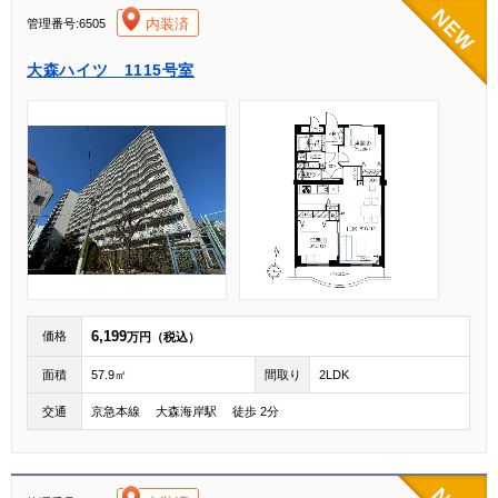
[004]
内装済
管理番号:6505
大森ハイツ 1115号室
6,199
価格
万円（税込）
面積
57.9㎡
間取り
2LDK
交通
京急本線 大森海岸駅 徒歩 2分