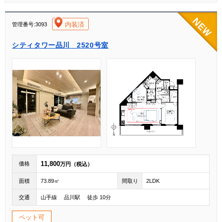
[004]
内装済
管理番号:3093
シティタワー品川 2520号室
11,800
価格
万円（税込）
面積
73.89㎡
間取り
2LDK
交通
山手線 品川駅 徒歩 10分
ペット可