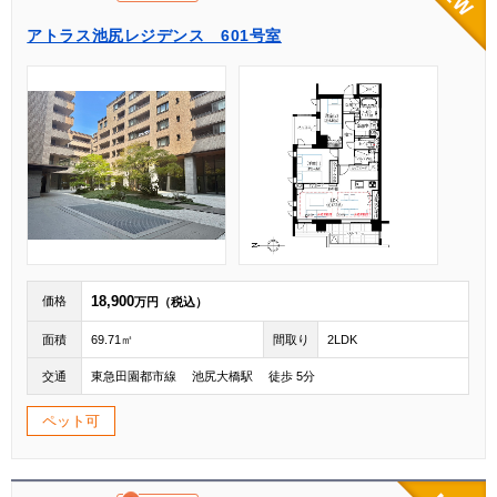
アトラス池尻レジデンス 601号室
18,900
価格
万円（税込）
面積
69.71㎡
間取り
2LDK
交通
東急田園都市線 池尻大橋駅 徒歩 5分
ペット可