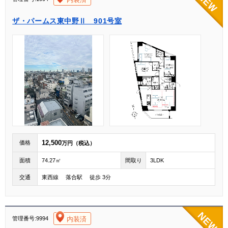
ザ・パームス東中野Ⅱ 901号室
12,500
価格
万円（税込）
面積
74.27㎡
間取り
3LDK
交通
東西線 落合駅 徒歩 3分
[004]
内装済
管理番号:9994