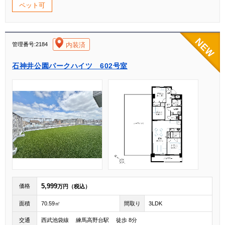
ペット可
[004]
内装済
管理番号:2184
石神井公園パークハイツ 602号室
5,999
価格
万円（税込）
面積
70.59㎡
間取り
3LDK
交通
西武池袋線 練馬高野台駅 徒歩 8分