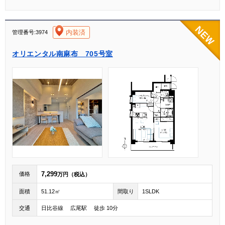
[004]
内装済
管理番号:3974
オリエンタル南麻布 705号室
7,299
価格
万円（税込）
面積
51.12㎡
間取り
1SLDK
交通
日比谷線 広尾駅 徒歩 10分