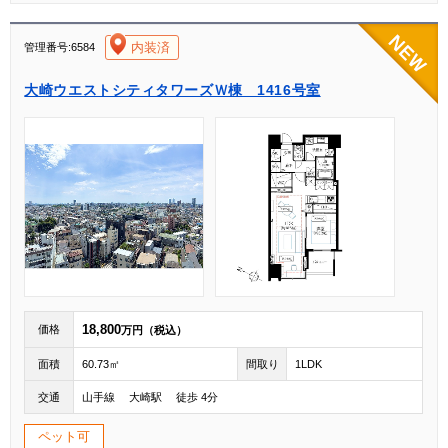
[004]
内装済
管理番号:6584
大崎ウエストシティタワーズＷ棟 1416号室
18,800
価格
万円（税込）
面積
60.73㎡
間取り
1LDK
交通
山手線 大崎駅 徒歩 4分
ペット可