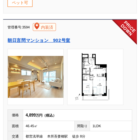
ペット可
[004]
内装済
管理番号:3594
朝日言問マンション 902号室
4,899
価格
万円（税込）
面積
46.45㎡
間取り
1LDK
交通
都営浅草線 本所吾妻橋駅 徒歩 8分