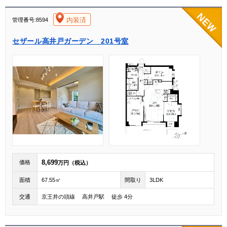
[004]
内装済
管理番号:8594
セザール高井戸ガーデン 201号室
8,699
価格
万円（税込）
面積
67.55㎡
間取り
3LDK
交通
京王井の頭線 高井戸駅 徒歩 4分