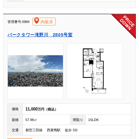
[004]
内装済
管理番号:0984
パークタワー滝野川 2805号室
11,000
価格
万円（税込）
面積
57.98㎡
間取り
1SLDK
交通
都営三田線 西巣鴨駅 徒歩 3分