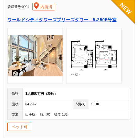
[004]
内装済
管理番号:0994
ワールドシティタワーズブリーズタワー 5-2505号室
13,800
価格
万円（税込）
面積
64.79㎡
間取り
1LDK
交通
山手線 品川駅 徒歩 13分
ペット可