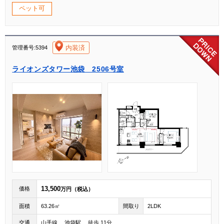
ペット可
[004]
内装済
管理番号:5394
ライオンズタワー池袋 2506号室
13,500
価格
万円（税込）
面積
63.26㎡
間取り
2LDK
交通
山手線 池袋駅 徒歩 11分