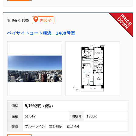
[004]
内装済
管理番号:1305
ベイサイトコート横浜 1408号室
5,199
価格
万円（税込）
面積
51.54㎡
間取り
1SLDK
交通
ブルーライン 吉野町駅 徒歩 4分