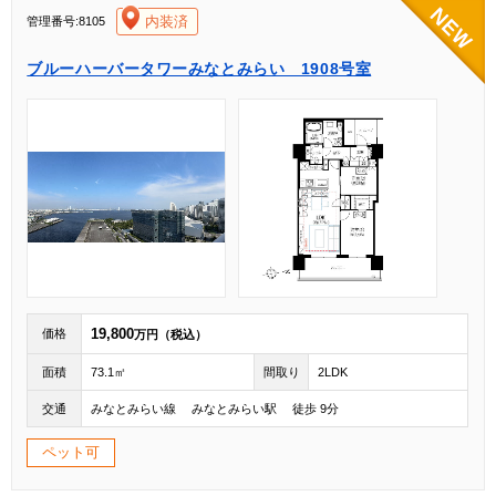
[004]
内装済
管理番号:8105
ブルーハーバータワーみなとみらい 1908号室
19,800
価格
万円（税込）
面積
73.1㎡
間取り
2LDK
交通
みなとみらい線 みなとみらい駅 徒歩 9分
ペット可