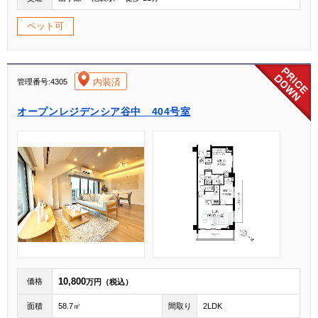
ペット可
[004]
内装済
管理番号:4305
オープンレジデンシア谷中 404号室
10,800
価格
万円（税込）
面積
58.7㎡
間取り
2LDK