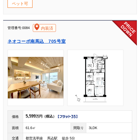
ペット可
[004]
内装済
管理番号:0084
ネオコーポ南馬込 705号室
5,599
万円（税込）
価格
面積
61.6㎡
間取り
3LDK
交通
都営浅草線 馬込駅 徒歩 5分