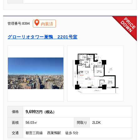
[004]
内装済
管理番号:8394
グローリオタワー巣鴨 2201号室
9,699
価格
万円（税込）
面積
56.03㎡
間取り
2LDK
交通
都営三田線 西巣鴨駅 徒歩 5分