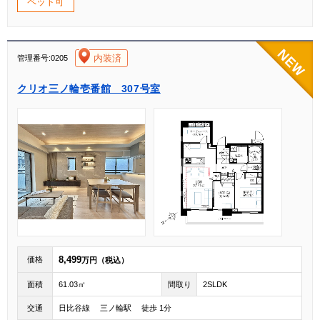
ペット可
[004]
内装済
管理番号:0205
クリオ三ノ輪壱番館 307号室
8,499
価格
万円（税込）
面積
61.03㎡
間取り
2SLDK
交通
日比谷線 三ノ輪駅 徒歩 1分