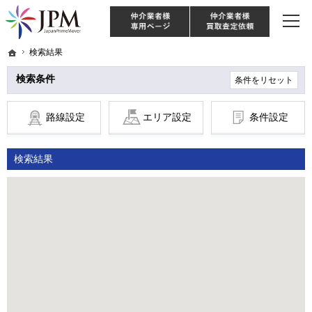
東京・神奈川・埼玉・千葉のリノベーション住宅や中古マンションを手がける会社な
【物件買取強化中！】リノベーション住宅・不動産・中古マンションならJPM
仲介様 ログイン
仲介業
ホーム
ホーム
検索結果
検索結果
検索条件
条件をリセット
路線設定
エリア設定
条件設定
検索結果