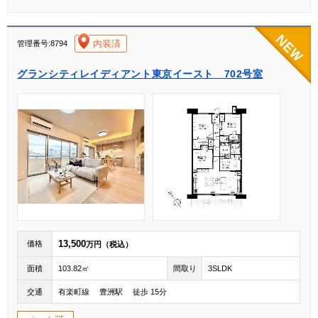
[004]
内装済
管理番号:8794
グランシティレイディアント東京イースト 702号室
13,500
価格
万円（税込）
面積
103.82㎡
間取り
3SLDK
交通
有楽町線 豊洲駅 徒歩 15分