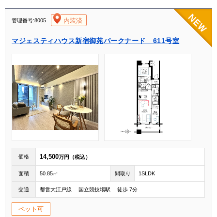
[004]
内装済
管理番号:8005
マジェスティハウス新宿御苑パークナード 611号室
14,500
価格
万円（税込）
面積
50.85㎡
間取り
1SLDK
交通
都営大江戸線 国立競技場駅 徒歩 7分
ペット可