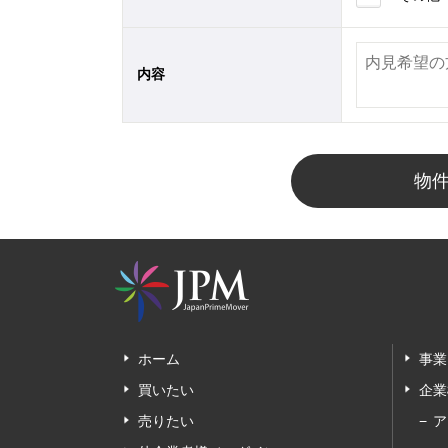
内容
物
ホーム
事業
買いたい
企業
売りたい
ア