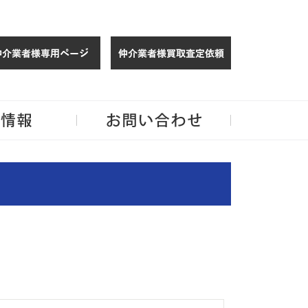
仲介様 ログイン
仲介業者様買取
玉・千葉のリノベーション住宅や中古マンションを手がける会社ならJPMへ。
企業情報
お問い合わせ