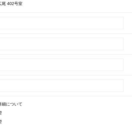
尾 402号室
詳細について
望
望