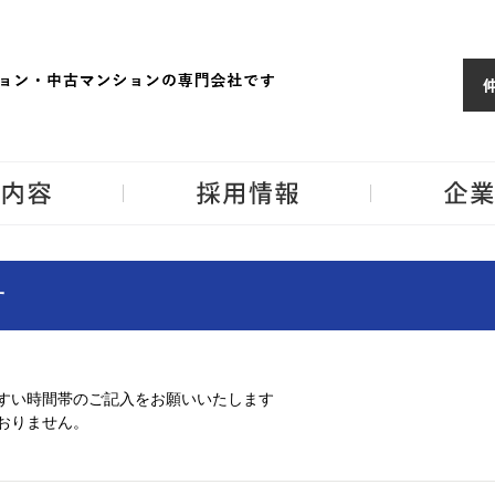
ョンならJPM
東京・神奈川・埼
事業内容
採用情報
せ
すい時間帯のご記入をお願いいたします
おりません。