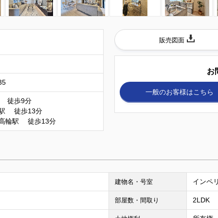
販売図面
お
35
一般のお客様
はこちら
 徒歩9分
駅 徒歩13分
高輪駅 徒歩13分
インペリ
建物名・号室
2LDK
部屋数・間取り