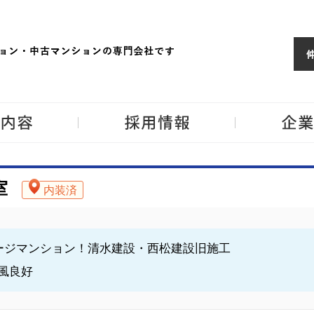
ョンならJPM
東京・神奈川・埼
事業内容
採用情報
室
内装済
テージマンション！清水建設・西松建設旧施工
風良好