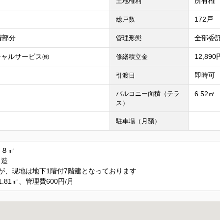
所有権
土地権利
172戸
総戸数
階部分
全部委託
管理形態
シャルサービス㈱
12,89
修繕積立金
即時可
引渡日
バルコニー面積（テラ
6.52㎡
ス）
駐車場（月額）
８８㎡
Ｃ造
が、現地は地下1階付7階建となっております
.81㎡、管理費600円/月