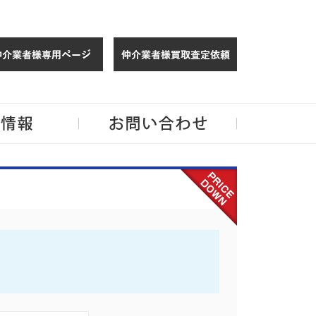
仲介様 ログイン
仲介業者様買取
玉・千葉のリノベーション住宅や中古マンションを手がける会社ならJPMへ。
企業情報
お問い合わせ