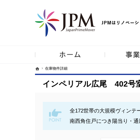
【物件買取強化中！】リノベーション住宅・不動産・中古マンシ
ホーム
ホーム
ホーム
在庫物件詳細
在庫物件詳細
インペリアル広尾 402号
全172世帯の大規模ヴィン
南西角住戸につき陽当り・通