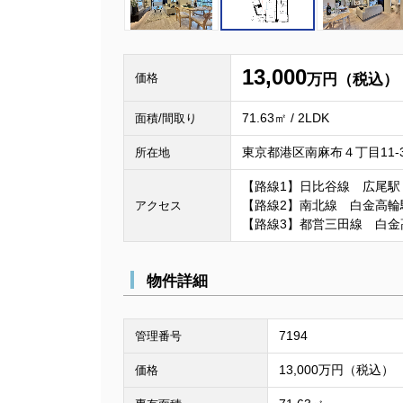
13,000
価格
万円（税込）
71.63㎡ / 2LDK
面積/間取り
東京都港区南麻布４丁目11-
所在地
【路線1】日比谷線 広尾駅
【路線2】南北線 白金高輪
アクセス
【路線3】都営三田線 白金
物件詳細
7194
管理番号
13,000万円（税込）
価格