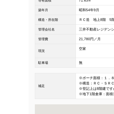
71.63㎡
専有面積
昭和54年9月
築年月
ＲＣ造 地上8階 5
構造・所在階
三井不動産レジデン
管理会社名
21,780円／月
管理費
空家
現況
無
駐車場
※ポーチ面積：１．
※構造：ＲＣ・ＳＲ
補足
※登記上は8階建です
※地下1階倉庫：面積1