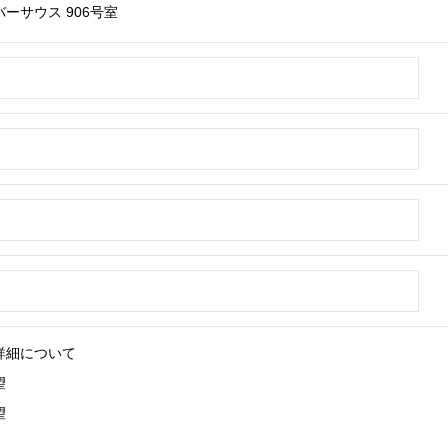
ーサウス 906号室
詳細について
望
望