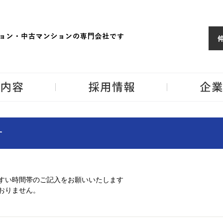
ョンならJPM
東京・神奈川・埼
事業内容
採用情報
せ
すい時間帯のご記入をお願いいたします
おりません。