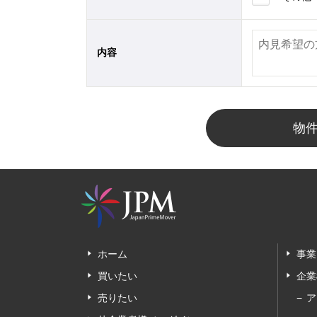
内容
物
ホーム
事業
買いたい
企業
売りたい
ア