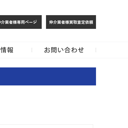
仲介様 ログイン
仲介業者様買取
玉・千葉のリノベーション住宅や中古マンションを手がける会社ならJPMへ。
企業情報
お問い合わせ