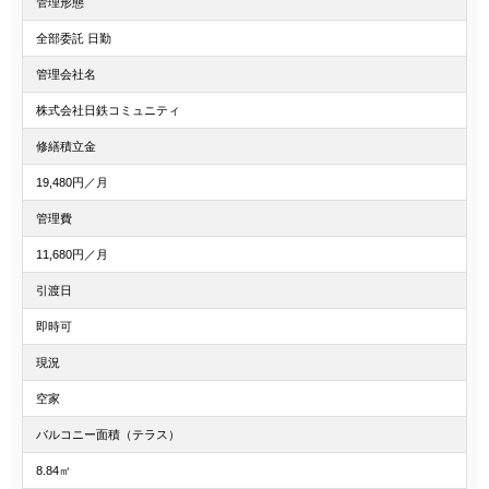
管理形態
全部委託 日勤
管理会社名
株式会社日鉄コミュニティ
修繕積立金
19,480円／月
管理費
11,680円／月
引渡日
即時可
現況
空家
バルコニー面積（テラス）
8.84㎡