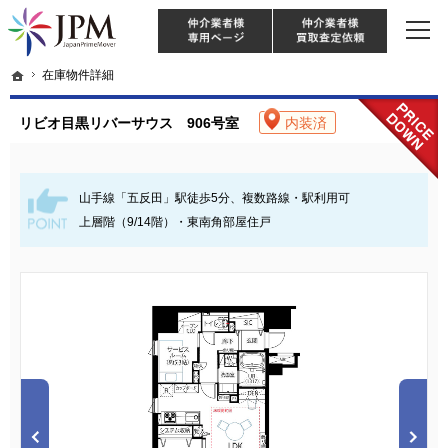
東京・神奈川・埼玉・千葉のリノベーション住宅や中古マンションを手がける会社な
【物件買取強化中！】リノベーション住宅・不動産・中古マンションならJPM
仲介様 ログイン
仲介業
ホーム
ホーム
在庫物件詳細
在庫物件詳細
リビオ目黒リバーサウス 906号室
内装済
山手線「五反田」駅徒歩5分、複数路線・駅利用可
上層階（9/14階）・東南角部屋住戸