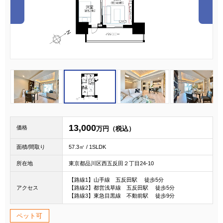
1
2
3
13,000
価格
万円（税込）
面積/間取り
57.3㎡ / 1SLDK
所在地
東京都品川区西五反田２丁目24-10
【路線1】山手線 五反田駅 徒歩5分
アクセス
【路線2】都営浅草線 五反田駅 徒歩5分
【路線3】東急目黒線 不動前駅 徒歩9分
ペット可