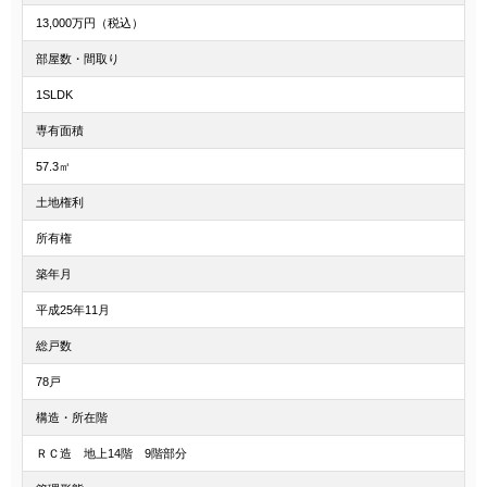
13,000万円（税込）
部屋数・間取り
1SLDK
専有面積
57.3㎡
土地権利
所有権
築年月
平成25年11月
総戸数
78戸
構造・所在階
ＲＣ造 地上14階 9階部分