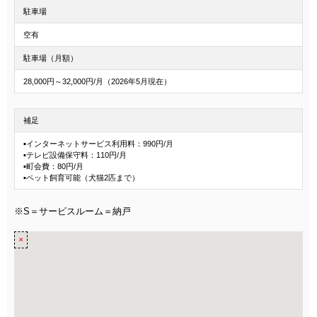
駐車場
空有
駐車場（月額）
28,000円～32,000円/月（2026年5月現在）
補足
▪インターネットサービス利用料：990円/月
▪テレビ設備保守料：110円/月
▪町会費：80円/月
▪ペット飼育可能（犬猫2匹まで）
※S＝サービスルーム＝納戸