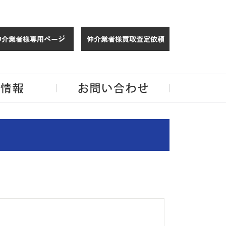
仲介様 ログイン
仲介業者様買取
玉・千葉のリノベーション住宅や中古マンションを手がける会社ならJPMへ。
企業情報
お問い合わせ