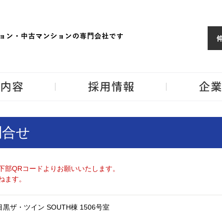
ョンならJPM
東京・神奈川・埼
事業内容
採用情報
問合せ
下部QRコードよりお願いいたします。
ねます。
黒ザ・ツイン SOUTH棟 1506号室