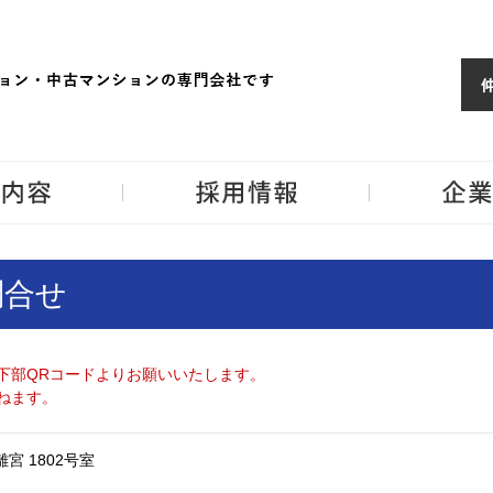
ョンならJPM
東京・神奈川・埼
事業内容
採用情報
問合せ
下部QRコードよりお願いいたします。
ねます。
r浜離宮 1802号室