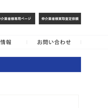
仲介様 ログイン
仲介業者様買取
玉・千葉のリノベーション住宅や中古マンションを手がける会社ならJPMへ。
企業情報
お問い合わせ