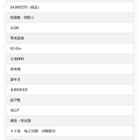
24,800万円（税込）
部屋数・間取り
1LDK
専有面積
62.43㎡
土地権利
所有権
築年月
令和5年9月
総戸数
421戸
構造・所在階
ＲＣ造 地上32階 18階部分