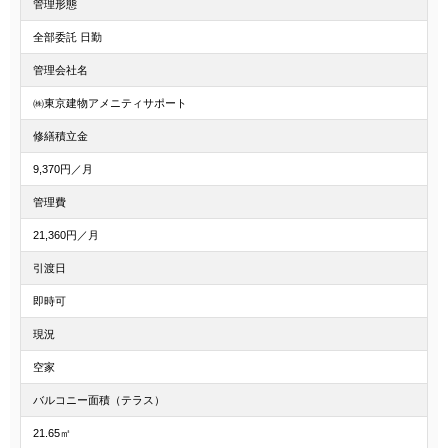
管理形態
全部委託 日勤
管理会社名
㈱東京建物アメニティサポート
修繕積立金
9,370円／月
管理費
21,360円／月
引渡日
即時可
現況
空家
バルコニー面積（テラス）
21.65㎡