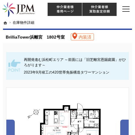
東京・神奈川・埼玉・千葉のリノベーション住宅や中古マンションを手がける会社な
【物件買取強化中！】リノベーション住宅・不動産・中古マンションならJPM
仲介様 ログイン
仲介業
ホーム
ホーム
在庫物件詳細
在庫物件詳細
BrilliaTower浜離宮 1802号室
内装済
再開発進む浜松町エリア ～前面には「旧芝離宮恩賜庭園」がひ
ろがります～
2023年9月竣工の420世帯免振構造タワーマンション