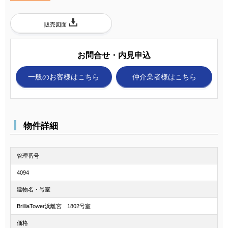
販売図面
お問合せ・内見申込
一般のお客様
はこちら
仲介業者様
はこちら
物件詳細
管理番号
4094
建物名・号室
BrilliaTower浜離宮 1802号室
価格