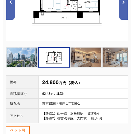
1
2
3
24,800
価格
万円（税込）
面積/間取り
62.43㎡ / 1LDK
所在地
東京都港区海岸１丁目6-1
【路線1】山手線 浜松町駅 徒歩6分
アクセス
【路線2】都営浅草線 大門駅 徒歩6分
ペット可