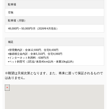
駐車場
空無
駐車場（月額）
48,000円～50,000円/月（2026年4月現在）
補足
▪管理費内訳：全体12,930円、住宅8,430円
▪修繕積立金内訳：全体5,310円、住宅4,060円
▪インターネット利用料：638円/月
▪ペット飼育可（2匹迄/ 体高40cm以内・体重10kg以内）
※眺望は天候次第となります。また、将来に渡って保証されるもので
はありません。