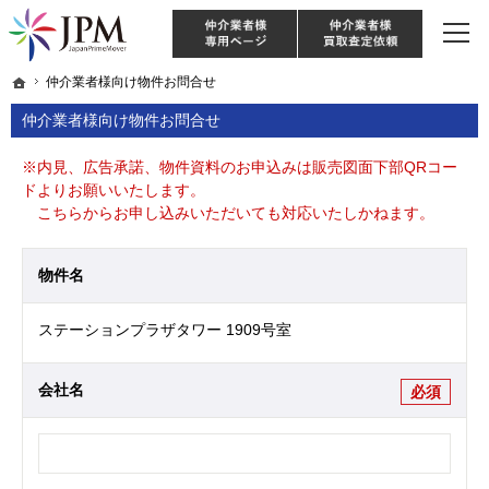
東京・神奈川・埼玉・千葉のリノベーション住宅や中古マンションを手がける会社な
【物件買取強化中！】リノベーション住宅・不動産・中古マンションならJPM
仲介様 ログイン
仲介業
ホーム
ホーム
仲介業者様向け物件お問合せ
仲介業者様向け物件お問合せ
仲介業者様向け物件お問合せ
※内見、広告承諾、物件資料のお申込みは販売図面下部QRコー
ドよりお願いいたします。
こちらからお申し込みいただいても対応いたしかねます。
物件名
ステーションプラザタワー 1909号室
会社名
必須