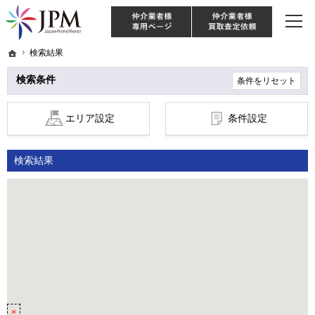
東京・神奈川・埼玉・千葉のリノベーション住宅や中古マンションを手がける会社な
【物件買取強化中！】リノベーション住宅・不動産・中古マンションならJPM
仲介様 ログイン
仲介業
ホーム
ホーム
検索結果
検索結果
検索条件
条件をリセット
エリア設定
条件設定
検索結果