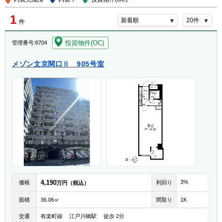
1
件
[004]
投資物件(OC)
管理番号:8704
メゾン文京関口Ⅱ 905号室
4,190
3%
価格
利回り
万円（税込）
面積
36.06㎡
間取り
1K
交通
有楽町線 江戸川橋駅 徒歩 2分