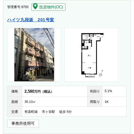
[004]
投資物件(OC)
管理番号:9793
ハイツ九段坂 201号室
2,580
5.1%
価格
利回り
万円（税込）
面積
35.13㎡
間取り
1K
交通
有楽町線 市ヶ谷駅 徒歩 5分
事務所使用可