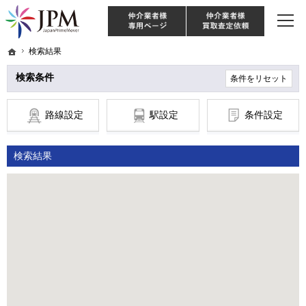
東京・神奈川・埼玉・千葉のリノベーション住宅や中古マンションを手がける会社な
【物件買取強化中！】リノベーション住宅・不動産・中古マンションならJPM
仲介様 ログイン
仲介業
ホーム
ホーム
検索結果
検索結果
検索条件
条件をリセット
路線設定
駅設定
条件設定
検索結果