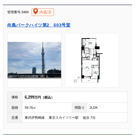
[004]
内装済
管理番号:3484
向島パークハイツ第2 603号室
6,299
価格
万円（税込）
面積
59.76㎡
間取り
2LDK
交通
東武伊勢崎線 東京スカイツリー駅 徒歩 7分