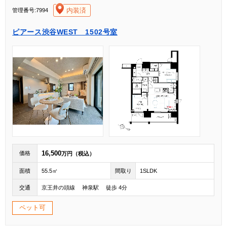
[004]
内装済
管理番号:7994
ピアース渋谷WEST 1502号室
16,500
価格
万円（税込）
面積
55.5㎡
間取り
1SLDK
交通
京王井の頭線 神泉駅 徒歩 4分
ペット可