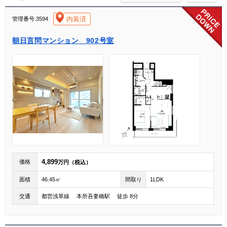
[004]
内装済
管理番号:3594
朝日言問マンション 902号室
4,899
価格
万円（税込）
面積
46.45㎡
間取り
1LDK
交通
都営浅草線 本所吾妻橋駅 徒歩 8分