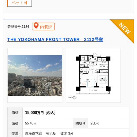
ペット可
[004]
内装済
管理番号:1184
THE YOKOHAMA FRONT TOWER 2112号室
15,000
価格
万円（税込）
面積
55.48㎡
間取り
2LDK
交通
東海道本線 横浜駅 徒歩 3分