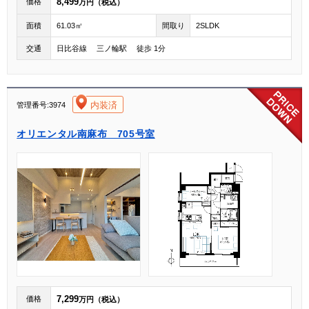
8,499
価格
万円（税込）
面積
61.03㎡
間取り
2SLDK
交通
日比谷線 三ノ輪駅 徒歩 1分
[004]
内装済
管理番号:3974
オリエンタル南麻布 705号室
7,299
価格
万円（税込）