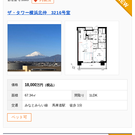
ザ・タワー横浜北仲 3216号室
18,000
価格
万円（税込）
面積
67.34㎡
間取り
1LDK
交通
みなとみらい線 馬車道駅 徒歩 1分
ペット可