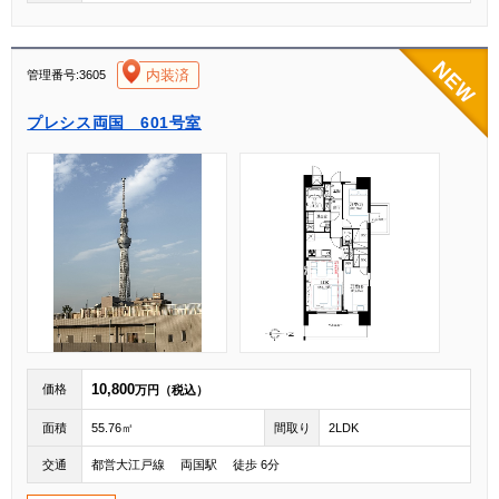
[004]
内装済
管理番号:3605
プレシス両国 601号室
10,800
価格
万円（税込）
面積
55.76㎡
間取り
2LDK
交通
都営大江戸線 両国駅 徒歩 6分