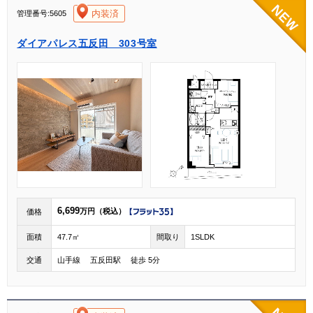
[004]
内装済
管理番号:5605
ダイアパレス五反田 303号室
6,699
万円（税込）
価格
面積
47.7㎡
間取り
1SLDK
交通
山手線 五反田駅 徒歩 5分