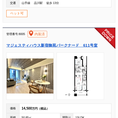
交通
山手線 品川駅 徒歩 13分
ペット可
[004]
内装済
管理番号:8005
マジェスティハウス新宿御苑パークナード 611号室
14,500
価格
万円（税込）
面積
50.85㎡
間取り
1SLDK