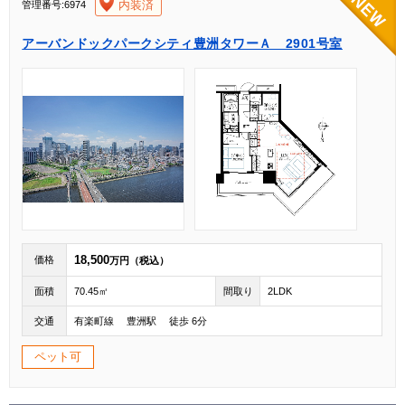
[004]
内装済
管理番号:6974
アーバンドックパークシティ豊洲タワーＡ 2901号室
18,500
価格
万円（税込）
面積
70.45㎡
間取り
2LDK
交通
有楽町線 豊洲駅 徒歩 6分
ペット可