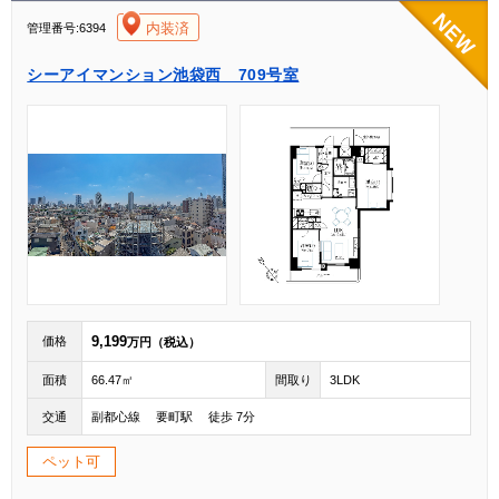
[004]
内装済
管理番号:6394
シーアイマンション池袋西 709号室
9,199
価格
万円（税込）
面積
66.47㎡
間取り
3LDK
交通
副都心線 要町駅 徒歩 7分
ペット可