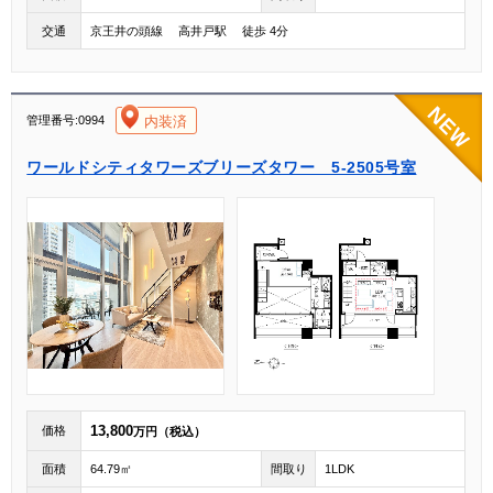
交通
京王井の頭線 高井戸駅 徒歩 4分
[004]
内装済
管理番号:0994
ワールドシティタワーズブリーズタワー 5-2505号室
13,800
価格
万円（税込）
面積
64.79㎡
間取り
1LDK