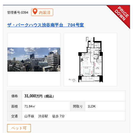
[004]
内装済
管理番号:0394
ザ・パークハウス渋谷南平台 704号室
31,000
価格
万円（税込）
面積
71.84㎡
間取り
1LDK
交通
山手線 渋谷駅 徒歩 7分
ペット可