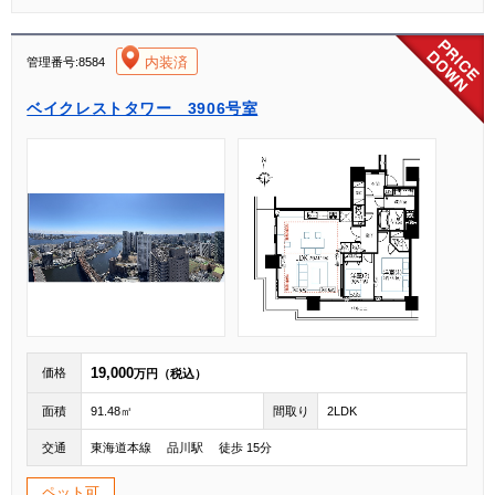
[004]
内装済
管理番号:8584
ベイクレストタワー 3906号室
19,000
価格
万円（税込）
面積
91.48㎡
間取り
2LDK
交通
東海道本線 品川駅 徒歩 15分
ペット可