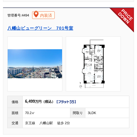
[004]
内装済
管理番号:4494
八幡山ビューグリーン 701号室
6,499
万円（税込）
価格
面積
70.2㎡
間取り
3LDK
交通
京王線 八幡山駅 徒歩 2分