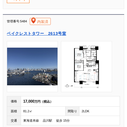
[004]
内装済
管理番号:5484
ベイクレストタワー 2613号室
17,000
価格
万円（税込）
面積
81.2㎡
間取り
2LDK
交通
東海道本線 品川駅 徒歩 15分