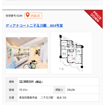
[004]
内装済
管理番号:5194
ディアナコート二子玉川園 604号室
12,500
価格
万円（税込）
面積
70.13㎡
間取り
2SLDK
交通
東急田園都市線 二子玉川駅 徒歩 2分