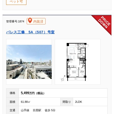
ペット可
[004]
内装済
管理番号:1874
パレス三條 5A（507）号室
5,499
価格
万円（税込）
面積
61.88㎡
間取り
2LDK
交通
山手線 目黒駅 徒歩 5分