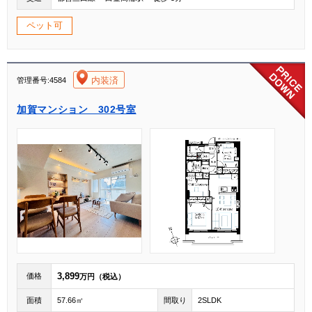
ペット可
[004]
内装済
管理番号:4584
加賀マンション 302号室
3,899
価格
万円（税込）
面積
57.66㎡
間取り
2SLDK