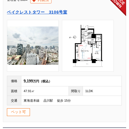
ベイクレストタワー 3106号室
9,199
価格
万円（税込）
面積
47.91㎡
間取り
1LDK
交通
東海道本線 品川駅 徒歩 15分
ペット可