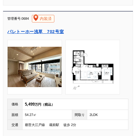
[004]
内装済
管理番号:0684
パレトーホー浅草 702号室
5,499
価格
万円（税込）
面積
54.27㎡
間取り
2LDK
交通
都営大江戸線 蔵前駅 徒歩 2分