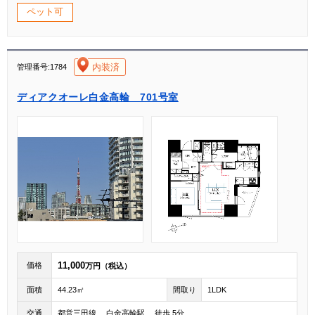
ペット可
[004]
内装済
管理番号:1784
ディアクオーレ白金高輪 701号室
11,000
価格
万円（税込）
面積
44.23㎡
間取り
1LDK
交通
都営三田線 白金高輪駅 徒歩 5分