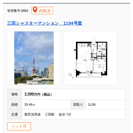
[004]
内装済
管理番号:0884
三田シャスターマンション 1104号室
3,599
価格
万円（税込）
面積
29.46㎡
間取り
1LDK
交通
都営浅草線 三田駅 徒歩 7分
ペット可