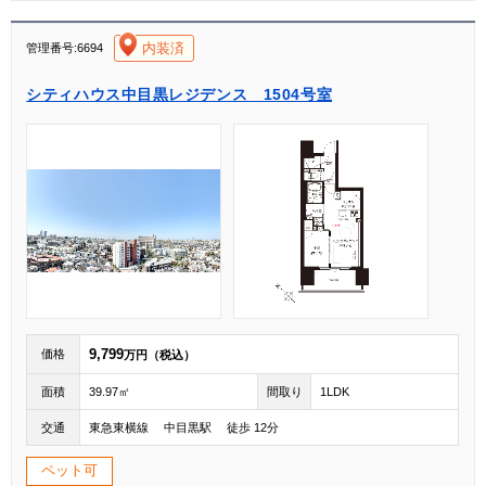
[004]
内装済
管理番号:6694
シティハウス中目黒レジデンス 1504号室
9,799
価格
万円（税込）
面積
39.97㎡
間取り
1LDK
交通
東急東横線 中目黒駅 徒歩 12分
ペット可