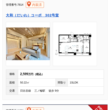
[004]
内装済
管理番号:7814
大和（だいわ）コーポ 302号室
2,599
価格
万円（税込）
面積
50.22㎡
間取り
1SLDK
交通
日比谷線 三ノ輪駅 徒歩 9分