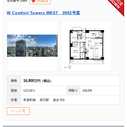
[004]
内装済
管理番号:1484
W Comfort Towers WEST 3902号室
16,800
価格
万円（税込）
面積
113.02㎡
間取り
2SLDK
交通
有楽町線 辰巳駅 徒歩 8分
ペット可