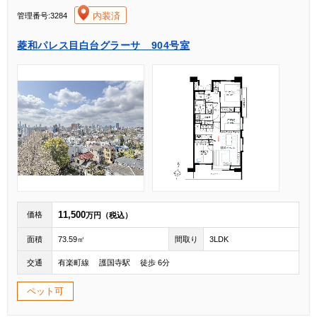
[004]
内装済
管理番号:3284
菱和パレス目白台グラーサ 904号室
11,500
価格
万円（税込）
面積
73.59㎡
間取り
3LDK
交通
有楽町線 護国寺駅 徒歩 6分
ペット可