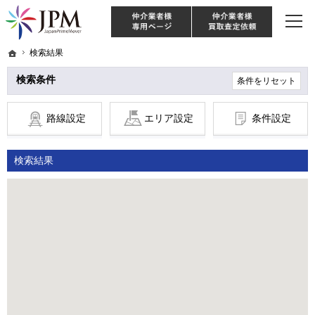
東京・神奈川・埼玉・千葉のリノベーション住宅や中古マンションを手がける会社な
【物件買取強化中！】リノベーション住宅・不動産・中古マンションならJPM
仲介様 ログイン
仲介業
ホーム
ホーム
検索結果
検索結果
検索条件
条件をリセット
路線設定
エリア設定
条件設定
検索結果