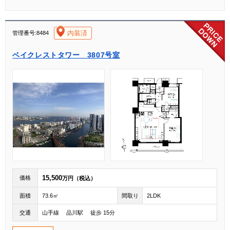
[004]
内装済
管理番号:8484
ベイクレストタワー 3807号室
15,500
価格
万円（税込）
面積
73.6㎡
間取り
2LDK
交通
山手線 品川駅 徒歩 15分