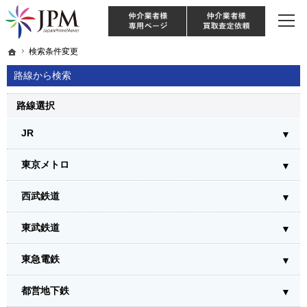
東京・神奈川・埼玉・千葉のリノベーション住宅や中古マンションを手がける会社な
【物件買取強化中！】リノベーション住宅・不動産・中古マンションならJPM
仲介様 ログイン
仲介業
ホーム
ホーム
検索条件変更
検索条件変更
路線から検索
路線選択
JR
東京メトロ
西武鉄道
東武鉄道
東急電鉄
都営地下鉄