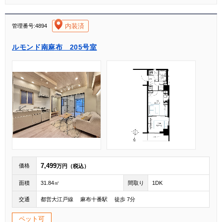
[004]
内装済
管理番号:4894
ルモンド南麻布 205号室
7,499
価格
万円（税込）
面積
31.84㎡
間取り
1DK
交通
都営大江戸線 麻布十番駅 徒歩 7分
ペット可