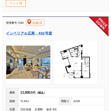
ペット可
[004]
内装済
管理番号:7194
インペリアル広尾 402号室
13,000
価格
万円（税込）
面積
71.63㎡
間取り
2LDK
交通
日比谷線 広尾駅 徒歩 9分