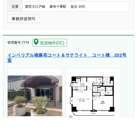
交通
都営大江戸線 麻布十番駅 徒歩 10分
事務所使用可
[004]
投資物件(OC)
管理番号:7774
インペリアル南麻布コート＆サテライト コート棟 202号
室
8,330
3.6%
価格
利回り
万円（税込）