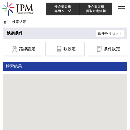
東京・神奈川・埼玉・千葉のリノベーション住宅や中古マンションを手がける会社な
【物件買取強化中！】リノベーション住宅・不動産・中古マンションならJPM
仲介様 ログイン
仲介業
ホーム
ホーム
検索結果
検索結果
検索条件
条件をリセット
路線設定
駅設定
条件設定
検索結果