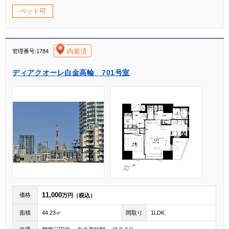
ペット可
[004]
内装済
管理番号:1784
ディアクオーレ白金高輪 701号室
11,000
価格
万円（税込）
面積
44.23㎡
間取り
1LDK