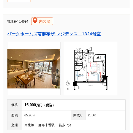
[004]
内装済
管理番号:4694
パークホームズ南麻布ザ レジデンス 1324号室
15,000
価格
万円（税込）
面積
65.96㎡
間取り
2LDK
交通
南北線 麻布十番駅 徒歩 7分