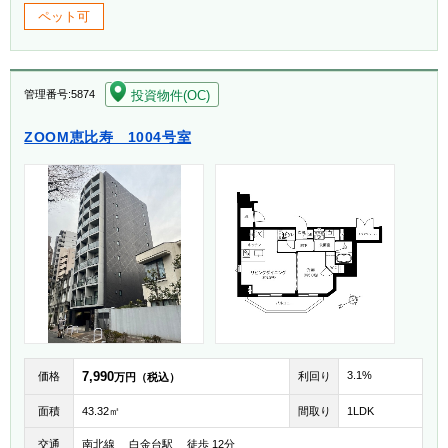
ペット可
[004]
投資物件(OC)
管理番号:5874
ZOOM恵比寿 1004号室
7,990
3.1%
価格
利回り
万円（税込）
面積
43.32㎡
間取り
1LDK
交通
南北線 白金台駅 徒歩 12分