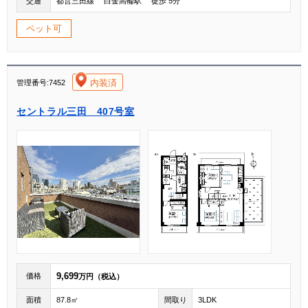
交通
都営三田線 白金高輪駅 徒歩 5分
ペット可
[004]
内装済
管理番号:7452
セントラル三田 407号室
9,699
価格
万円（税込）
面積
87.8㎡
間取り
3LDK