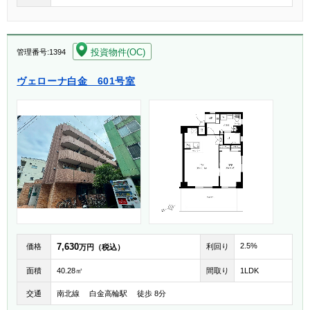
[004]
投資物件(OC)
管理番号:1394
ヴェローナ白金 601号室
7,630
2.5%
価格
利回り
万円（税込）
面積
40.28㎡
間取り
1LDK
交通
南北線 白金高輪駅 徒歩 8分