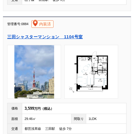
[004]
内装済
管理番号:0884
三田シャスターマンション 1104号室
3,599
価格
万円（税込）
面積
29.46㎡
間取り
1LDK
交通
都営浅草線 三田駅 徒歩 7分