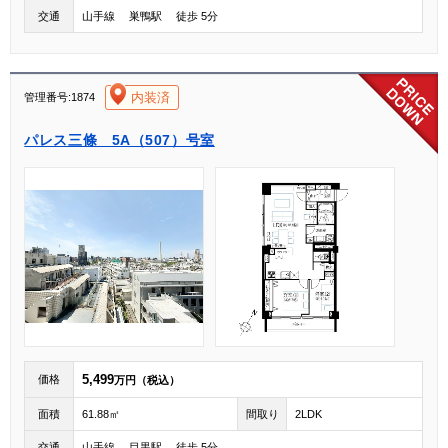
交通
山手線 巣鴨駅 徒歩 5分
[004]
内装済
管理番号:1874
パレス三條 5A（507）号室
5,499
価格
万円（税込）
面積
61.88㎡
間取り
2LDK
交通
山手線 目黒駅 徒歩 5分