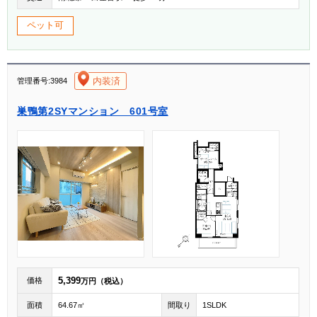
ペット可
[004]
内装済
管理番号:3984
巣鴨第2SYマンション 601号室
5,399
価格
万円（税込）
面積
64.67㎡
間取り
1SLDK