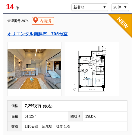
14
件
[004]
内装済
管理番号:3974
オリエンタル南麻布 705号室
7,299
価格
万円（税込）
面積
51.12㎡
間取り
1SLDK
交通
日比谷線 広尾駅 徒歩 10分