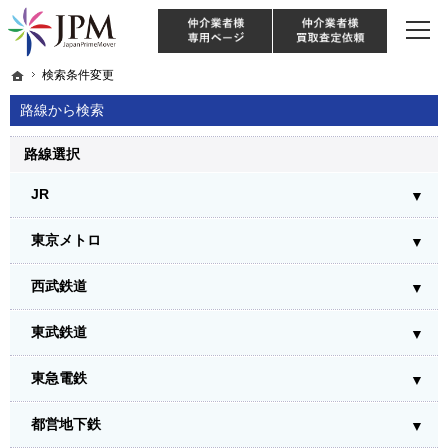
東京・神奈川・埼玉・千葉のリノベーション住宅や中古マンションを手がける会社な
【物件買取強化中！】リノベーション住宅・不動産・中古マンションならJPM
仲介様 ログイン
仲介業
ホーム
ホーム
検索条件変更
検索条件変更
路線から検索
路線選択
JR
東京メトロ
西武鉄道
東武鉄道
東急電鉄
都営地下鉄