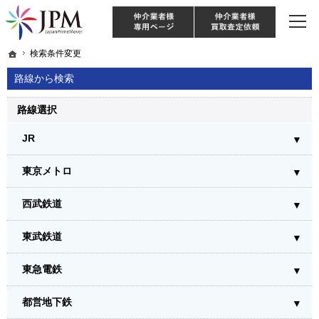
東京・神奈川・埼玉・千葉のリノベーション住宅や中古マンションを手がける会社な
【物件買取強化中！】リノベーション住宅・不動産・中古マンションならJPM
仲介様 ログイン
仲介業
ホーム
ホーム
検索条件変更
検索条件変更
路線から検索
路線選択
JR
東京メトロ
西武鉄道
東武鉄道
東急電鉄
都営地下鉄