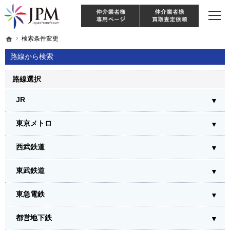
東京・神奈川・埼玉・千葉のリノベーション住宅や中古マンションを手がける会社な
【物件買取強化中！】リノベーション住宅・不動産・中古マンションならJPM
仲介様 ログイン
仲介業
ホーム
ホーム
検索条件変更
検索条件変更
路線から検索
路線選択
JR
東京メトロ
西武鉄道
東武鉄道
東急電鉄
都営地下鉄